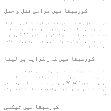
کورسیقا میں عوامی نقل و حمل
عوامی نقل و حمل کے ذریعے سفر کرنا آسان ہو سکتا
ہے، لیکن یہ وقت کی پابندیوں اور دیگر مشکلات کا
سامنا کر سکتا ہے۔ بس کا کرایہ تقریباً 1-2 یورو
ہے، لیکن یہ آپ کی منزل تک پہنچنے میں زیادہ وقت
لگا سکتا ہے۔
کورسیقا میں کار کرایہ پر لینا
کار کرایہ پر لینا آپ کو بہت سی آزادی دیتا ہے،
لیکن یہ سستا نہیں ہے۔ ایک دن کے لیے کار کا
کرایہ تقریباً 40-70 یورو ہوسکتا ہے، اور پھر بھی
آپ کو انشورنس اور دیگر چارجز کا سامنا کرنا پڑے
گا۔
کورسیقا میں ٹیکسی