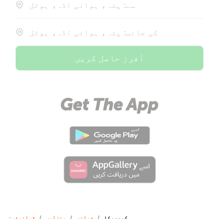
سے: پتہ، ہوائی اڈہ، ہوٹل
کی جانب: پتہ، ہوائی اڈہ، ہوٹل
آفرز حاصل کریں
کورسیکا
/
فرانس
/
منزلیں
/
ٹرانسفرز