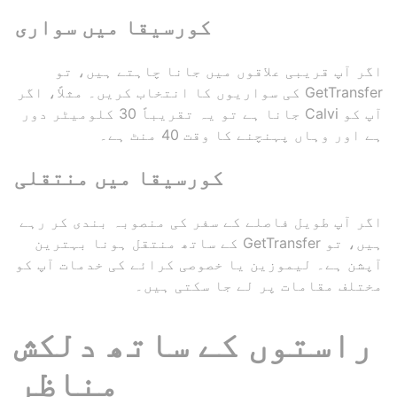
کورسیقا میں سواری
اگر آپ قریبی علاقوں میں جانا چاہتے ہیں، تو
GetTransfer کی سواریوں کا انتخاب کریں۔ مثلاً، اگر
آپ کو Calvi جانا ہے تو یہ تقریباً 30 کلومیٹر دور
ہے اور وہاں پہنچنے کا وقت 40 منٹ ہے۔
کورسیقا میں منتقلی
اگر آپ طویل فاصلے کے سفر کی منصوبہ بندی کر رہے
ہیں، تو GetTransfer کے ساتھ منتقل ہونا بہترین
آپشن ہے۔ لیموزین یا خصوصی کرائے کی خدمات آپ کو
مختلف مقامات پر لے جا سکتی ہیں۔
راستوں کے ساتھ دلکش
مناظر