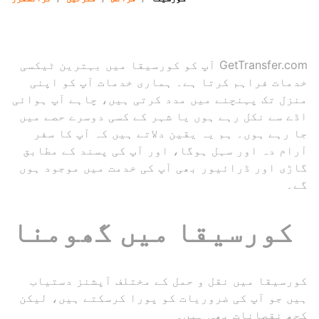
GetTransfer.com آپ کو کورسیقا میں بہترین ٹیکسی
خدمات فراہم کرتا ہے۔ ہماری خدمات آپ کو اپنی
منزل تک پہنچنے میں مدد کرتی ہیں، چاہے آپ ہوائی
اڈے سے نکل رہے ہوں یا شہر کے کسی دوسرے حصے میں
جا رہے ہوں۔ ہم یہ یقین دلاتے ہیں کہ آپ کا سفر
آرام دہ اور سہل ہوگا، اور آپ کی پسند کے مطابق
گاڑی اور ڈرائیور بھی آپ کی خدمت میں موجود ہوں
گے۔
کورسیقا میں گھومنا
کورسیقا میں نقل و حمل کے مختلف آپشنز دستیاب
ہیں جو آپ کی ضروریات کو پورا کرسکتے ہیں، لیکن
کچھ نقصانات بھی ہیں۔