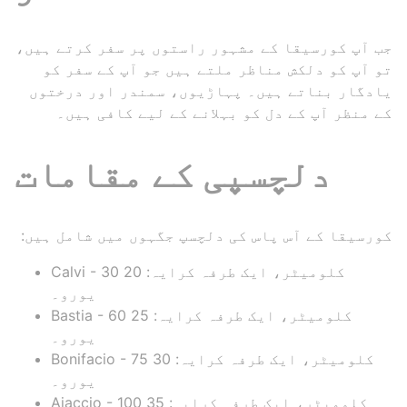
جب آپ کورسیقا کے مشہور راستوں پر سفر کرتے ہیں،
تو آپ کو دلکش مناظر ملتے ہیں جو آپ کے سفر کو
یادگار بناتے ہیں۔ پہاڑیوں، سمندر اور درختوں
کے منظر آپ کے دل کو بہلانے کے لیے کافی ہیں۔
دلچسپی کے مقامات
کورسیقا کے آس پاس کی دلچسپ جگہوں میں شامل ہیں:
Calvi - 30 کلومیٹر، ایک طرفہ کرایہ: 20
یورو۔
Bastia - 60 کلومیٹر، ایک طرفہ کرایہ: 25
یورو۔
Bonifacio - 75 کلومیٹر، ایک طرفہ کرایہ: 30
یورو۔
Ajaccio - 100 کلومیٹر، ایک طرفہ کرایہ: 35