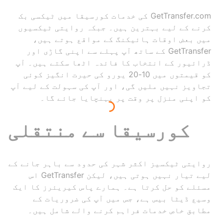
GetTransfer.com کی خدمات کورسیقا میں ٹیکسی بک
کرنے کے لیے بہترین ہیں۔ جبکہ روایتی ٹیکسیوں
میں بعض اوقات ہائیکنگ کے مواقع ہوتے ہیں،
GetTransfer کے ساتھ آپ پہلے سے اپنی گاڑی اور
ڈرائیور کے انتخاب کا فائدہ اٹھا سکتے ہیں۔ آپ
کو قیمتوں میں 10-20 یورو کی حیرت انگیز کوئی
تجاویز نہیں ملیں گی، اور آپ کی سہولت کے لیے آپ
کو اپنی منزل پر وقت پر پہنچایا جائے گا۔
کورسیقا سے منتقلی
روایتی ٹیکسیز اکثر شہر کی حدود سے باہر جانے کے
لیے تیار نہیں ہوتی ہیں، لیکن GetTransfer اس
مسئلے کو حل کرتا ہے۔ ہمارے پاس کیریئرز کا ایک
وسیع ڈیٹا بیس ہے، جس میں آپ کی ضروریات کے
مطابق خاص خدمات فراہم کرنے والے شامل ہیں۔