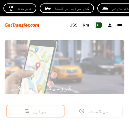
اٹ چارٹر
کار کرایہ پر لینا
تجربات
US$
km
کورسیکا میں ٹیکسی
فی گھنٹہ
سواری