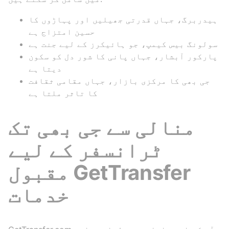
ہیدربرگ، جہاں قدرتی جھیلیں اور پہاڑوں کا
حسین امتزاج ہے
سولونگ بیس کیمپ، جو ہائیکرز کے لیے جنت ہے
پارکور آبشار، جہاں پانی کا شور دل کو سکون
دیتا ہے
جی بھی کا مرکزی بازار، جہاں مقامی ثقافت
کا تاثر ملتا ہے
منالی سے جی بھی تک
ٹرانسفر کے لیے
مقبول GetTransfer
خدمات