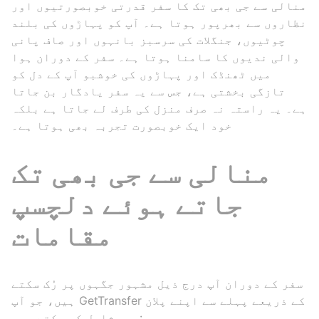
منالی سے جی بھی تک کا سفر قدرتی خوبصورتیوں اور
نظاروں سے بھرپور ہوتا ہے۔ آپ کو پہاڑوں کی بلند
چوٹیوں، جنگلات کی سرسبز بانہوں اور صاف پانی
والی ندیوں کا سامنا ہوتا ہے۔ سفر کے دوران ہوا
میں ٹھنڈک اور پہاڑوں کی خوشبو آپ کے دل کو
تازگی بخشتی ہے، جس سے یہ سفر یادگار بن جاتا
ہے۔ یہ راستہ نہ صرف منزل کی طرف لے جاتا ہے بلکہ
خود ایک خوبصورت تجربہ بھی ہوتا ہے۔
منالی سے جی بھی تک
جاتے ہوئے دلچسپ
مقامات
سفر کے دوران آپ درج ذیل مشہور جگہوں پر رُک سکتے
ہیں، جو آپ GetTransfer کے ذریعے پہلے سے اپنے پلان
میں شامل کر سکتے ہیں: