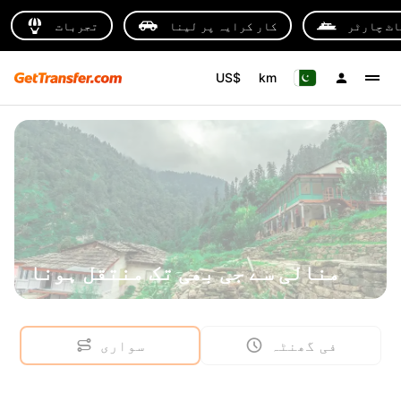
اٹ چارٹر
کار کرایہ پر لینا
تجربات
US$
km
منالی سے جی بھی تک منتقل ہونا
فی گھنٹہ
سواری