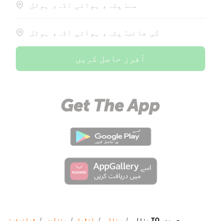
سے: پتہ، ہوائی اڈہ، ہوٹل
کی جانب: پتہ، ہوائی اڈہ، ہوٹل
آفرز حاصل کریں
منالی TO جی بھی
/
منالی
/
انڈیا
/
منزلیں
/
ٹرانسفرز