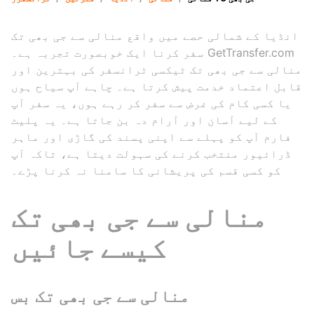
انڈیا کے شمالی حصے میں واقع منالی سے جی بھی تک
سفر کرنا ایک خوبصورت تجربہ ہے۔ GetTransfer.com
منالی سے جی بھی تک ٹیکسی ٹرانسفر کی بہترین اور
قابل اعتماد خدمت پیش کرتا ہے۔ چاہے آپ سیاح ہوں
یا کسی کام کی غرض سے سفر کر رہے ہوں، یہ سفر آپ
کے لیے آسان اور آرام دہ بن جاتا ہے۔ یہ پلیٹ
فارم آپ کو پہلے سے اپنی پسند کی گاڑی اور ماہر
ڈرائیور منتخب کرنے کی سہولت دیتا ہے، تاکہ آپ
کو کسی قسم کی پریشانی کا سامنا نہ کرنا پڑے۔
منالی سے جی بھی تک
کیسے جائیں
منالی سے جی بھی تک بس