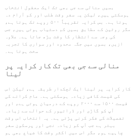
بسیں منالی سے جی بھی تک ایک معقول انتخاب
ہوسکتی ہیں، لیکن یہ سفر وقت طلب اور کم آرام دہ
ہوتا ہے۔ بس کرایہ تقریباً ۵۰۰ روپے تک ہوتا ہے،
مگر روٹین کے مطابق بسیں کم دستیاب ہوتی ہیں، جس
کی وجہ سے انتظار کا وقت بڑھ جاتا ہے۔ علاوہ
ازیں، بسوں میں جگہ محدود اور سواری کا تجربہ
سخت ہوتا ہے۔
منالی سے جی بھی تک کار کرایہ پر
لینا
کار کرایہ پر لینا ایک لچکدار طریقہ ہے، لیکن اس
کی قیمت کافی زیادہ ہوسکتی ہے۔ عام کرائے کی
قیمت ۱۵۰۰ سے ۲۰۰۰ روپے کے درمیان ہوتی ہے، اور
آپ کو گاڑی اور ڈرائیور کے حوالے سے زیادہ
تفصیلات کی فکر کرنی پڑتی ہے۔ یہ انتخاب اس وقت
بہتر ہے جب آپ کو زیادہ نجی اور پرسکون سفر
چاہیے ہو، مگر اس میں اکثر وقت کا ضیاع بھی ہو