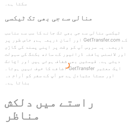
سکتا ہے۔
منالی سے جی بھی تک ٹیکسی
ٹیکسی منالی سے جی بھی تک جانے کا سب سے مناسب
اور آسان ذریعہ ہے، خاص طور پر GetTransfer.com کے
ذریعے۔ یہ سروس آپ کو وقت پر اپنی پسند کی گاڑی
اور لائسنس یافتہ ڈرائیور کے ساتھ بکنگ کی سہولت
دیتی ہے۔ قیمتیں بھی شفاف ہوتی ہیں اور اچانک
اضافے کا خوف نہیں ہوتا۔ GetTransfer ایک معتبر
اور سستا متبادل ہے جو آپ کے سفر کو آرام دہ
بناتا ہے۔
راستے میں دلکش
مناظر