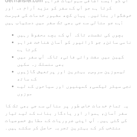
GetTransfer.com آپ کو ایسے اضافی سہولیات فراہم
کرتا ہے جو آپ کے سفر کو مزید آرام دہ اور
خوشگوار بنائیں۔ یہاں کچھ مشہور خدمات کی فہرست
ہے جو منالی سے جی بھی تک سفر میں دستیاب ہیں:
بچوں کی نشست، تاکہ آپ کے بچے محفوظ رہیں
نامی سائن، جو ڈرائیور کو آسان شناخت فراہم
کرتا ہے
کیبن میں مفت وائی فائی، تاکہ آپ سفر میں
بھی منسلک رہ سکیں
لیموزین سروس، بہترین اور پرتعیش گاڑیوں
کے ساتھ
نجی سیٹر ٹیکسی، کمپنیوں اور سیاحوں کے لیے
موزوں
یہ تمام خدمات خاص طور پر منالی سے جی بھی تک کا
سفر آسان، ہموار اور یادگار بنانے کے لیے تیار
کی گئی ہیں۔ آپ اپنی ضروریات کے مطابق خصوصیات
منتخب کر کے بہترین تجربہ حاصل کر سکتے ہیں۔