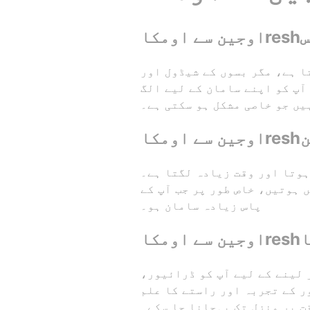
بس
اور سفر کا کرایہ تقریباً 100 سے 150 روپے ہو سکتا ہے، مگر بسوں کے شیڈول اور
آپ کو اپنے سامان کے لیے الگ
یں جو خاصی مشکل ہو سکتی ہے۔
ین
ست نہیں ہوتا اور وقت زیادہ لگتا ہے۔
 ہوتیں، خاص طور پر جب آپ کے
پاس زیادہ سامان ہو۔
ا
 ہے، لیکن کرایہ پر کار لینے کے لیے آپ کو ڈرائیور،
ر کے تجربہ اور راستے کا علم
ت پر منزل تک پہچانا جا سکے۔