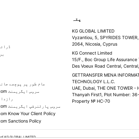
پتہ
KG GLOBAL LIMITED
Vyzantiou, 5, SPYRIDES TOWER, 
2064, Nicosia, Cyprus
ڈرائی
KG Connect Limited
بر
15/F., Boc Group Life Assurance
Des Voeux Road Central, Centra
GETTRANSFER MENA INFORMA
TECHNOLOGY L.L.C.
عام طور پر پوچھے جانے
UAE, Dubai, THE ONE TOWER - H
GetTransfer.com سروس ایگریمنٹ
Thanyah First1, Plot Number: 36-
رازدار
Property № HC-70
GetTransfer.com سروس پارٹنرشپ ایگریمنٹ
com Know Your Client Policy
com Sanctions Policy
 of KG GLOBAL LIMITED.