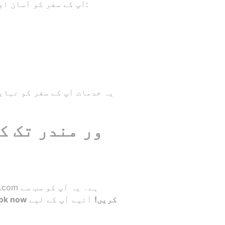
GetTransfer.com آپ کے سفر کو آسان اور آرام دہ بنانے کے لیے خاص خدمات فراہم کرتا ہے، جن میں شامل ہیں:
یہ خدمات آپ کے سفر کو نہای
ابھی Book now کریں!
آئیے آپ کے لیے