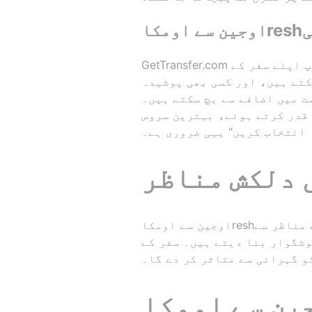
سی
GetTransfer.com کا بہترین متبادل فراہم کرتا ہے جو روایتی ٹیکسی خدمات سے کہیں بہتر ہے۔ یہاں آپ اپنے سفر کے
کتے ہیں، اور کسی بھی پوشیدہ
سکتے ہیں۔ GetTransfer کی سروس میں آپ کو بہترین معیار کی گاڑی، پیشہ ور
 قدر کرتے ہوئے، بہترین سروس
 انتخاب کریں" یہی ضروری ہے۔
 دلکش مناظر
اوجین سے اومکاreshور مندر کا راستہ پانی کے طویل کناروں، سرسبز کھیتوں اور چھوٹے چھوٹے گاؤں کے مناظر سے
وشگوار بنا دیتے ہیں۔ سفر کے
و گہرائی سے متاثر کر دے گا۔
اومکاreshور مندر تک جاتے ہوئے دلچسپ