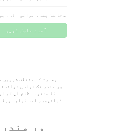
کی جانب: پتہ، ہوائی اڈہ، ہوٹل
آفرز حاصل کریں
ڈرائیور، اور کرایہ پہلے 
اوجین سے اومکا