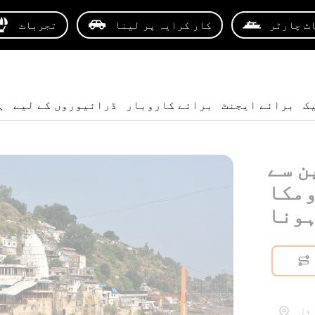
ٹ چارٹر
کار کرایہ پر لینا
تجربات
ک
برائے ایجنٹ
برائے کاروبار
ڈرائیوروں کے لیے
ہ
ن سے
reshور مندر تک
ہونا
ٹل