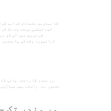
لیے ٹیکسی پہلے سے بک کر 
ڈرائیور، وقت کی پابندی، ا
معمور ہے۔ راستے میں پہاڑوں 