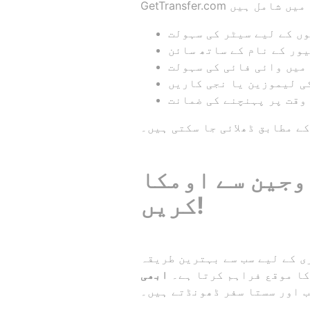
ں کے لیے سیٹر کی سہولت
ور کے نام کے ساتھ سائن
میں وائی فائی کی سہولت
کی لیموزین یا نجی کاریں
وقت پر پہنچنے کی ضمانت
ے مطابق ڈھلائی جا سکتی ہیں۔
کاreshور مندر تک کا ٹرانسفر بک
کریں!
 طریقہ GetTransfer.com ہے۔ یہ آپ کو سب سے
کا موقع فراہم کرتا ہے۔
ب اور سستا سفر ڈھونڈتے ہیں۔