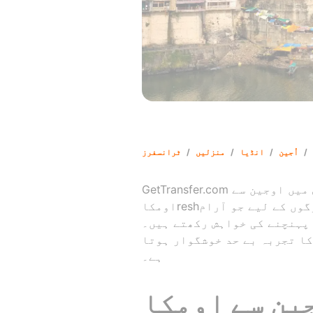
/
اُجین
/
انڈیا
/
منزلیں
/
ٹرانسفرز
GetTransfer.com بھارت کے مختلف شہروں میں ایک قابلِ اعتماد ٹرانسفر سروس فراہم کرتا ہے، جس میں اوجین سے
اومکاreshور مندر تک ٹیکسی ٹرانسفر بھی شامل ہے۔ یہ ایک بہترین حل ہے، خاص طور پر ان لوگوں کے لیے جو آرام
ہیں۔ GetTransfer.com کا منفرد نظام آپ کو اپنی گاڑی،
کا تجربہ بے حد خوشگوار ہوتا
ہے۔