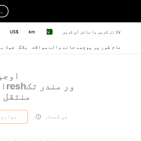
یا
لاگ اِن کریں یا سائن اَپ کریں
km
US$
عام طور پر پوچھے جانے والے سوالات
بلاگ
فیڈ بی
اوجی
اومکا
منتقل 
فی گھنٹہ
سواری
سے: پتہ، ہوائی اڈہ، ہو