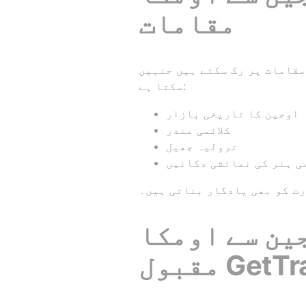
مقامات
نہیں GetTransfer کی بکنگ کے وقت شامل کیا جا
سکتا ہے:
اوجین کا تاریخی بازار
کلائمی مندر
نرولیہ جھیل
می ہنر کی نمائشی دکانیں
رت کو بھی یادگار بناتی ہیں۔
اومکاreshور مندر تک ٹرانسفر کے لیے