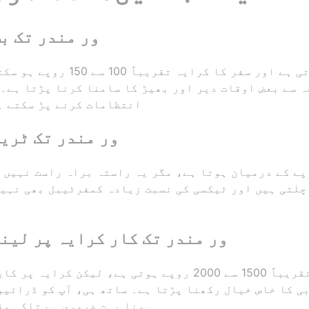
اوجین سے اومکاreshور مندر تک 
یہ راہ عام طور پر سستی پڑتی ہے 
 سے بعض اوقات دیر اور بھیڑ کا سامنا کرنا پڑتا ہے۔ 
انتظامات کرنے پڑ سکتے ہ
اوجین سے اومکاreshور مندر تک ٹر
 کا کرایہ 150 سے 200 روپے کے درمیان ہوتا ہے، مگر یہ راستہ براہ را
چلتی ہیں اور ٹیکسی کی نسبت زیادہ کمفرٹیبل بھی نہیں
اوجین سے اومکاreshور مندر تک کار کرایہ پر لین
کار کرایہ پر لینے کی قیمت تقریباً 1500 سے 2000 روپے ہوتی
بی کا خاص خیال رکھنا پڑتا ہے۔ ساتھ ہی، آپ کو ڈرائیو
ہونا بہت ضروری ہے تاکہ وق