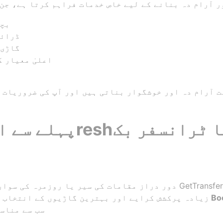
بچو
ڈرائی
گاڑی 
اعلیٰ معیار 
ت آرام دہ اور خوشگوار بناتی ہیں اور آپ کی ضروریات ک
پہلے سے اوجین سے اوم
دور دراز مقامات کی سیر یا روزمرہ کی سواری کے لیے سب سے بہترین
زیادہ پرکشش کرایے اور بہترین گاڑیوں کے انتخاب 
سب سے مناس