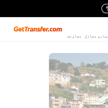
ماری منازل
معاونت