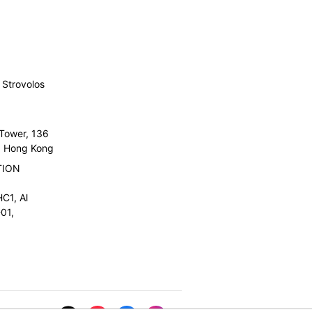
Strovolos
 Tower, 136
l, Hong Kong
TION
C1, Al
01,