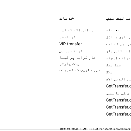
سائیٹ میپ
خدمات
معاونت
ہوائی اڈے کے لیے
ہماری منازل
ٹرانسفر
وروں کے لیے
VIP transfer
ائے کاروبار
کرائے پر بس
کار کرایہ پر لینا
برائے ایجنٹ
یاٹ چارٹر
فیڈ بیک
میرے قریب کے تجربات
بلاگ
 والے سوالات
ی کی پالیسی
GetTransfer.
GetTransfer.
©KG GLOBAL LIMITED. GetTransfer® is trademark