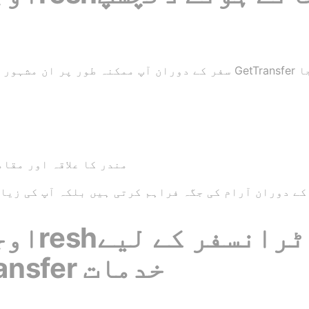
سفر کے دوران آپ ممکنہ طور پر ان مشہور مقامات پر رک سکتے ہیں ج
مندر کا علاقہ اور مقا
کے دوران آرام کی جگہ فراہم کرتی ہیں بلکہ آپ کی زیا
اوجین سے 
مقبول GetTransfer خدمات