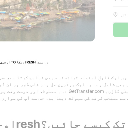
اوجین TO اومکاRESHور مندر
دہ، محفوظ، اور درست وقت پر پہنچنے کی خواہش رکھتے 
سے منتخب کرنے کی سہولت دیتا ہے، جس سے آپ کی سواری 
reshور مندر تک کیسے جائیں؟