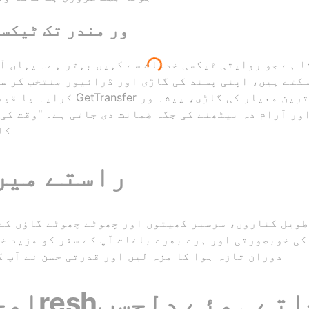
اوجین سے اومکاreshور مندر تک ٹیک
سکتے ہیں، اپنی پسند کی گاڑی اور ڈرائیور منتخب کر س
کرایہ یا قیمت میں اضافے سے بچ 
ور آرام دہ بیٹھنے کی جگہ ضمانت دی جاتی ہے۔ "وقت کی
کا
راستے میں
کی خوبصورتی اور ہرے بھرے باغات آپ کے سفر کو مزید خ
دوران تازہ ہوا کا مزہ لیں اور قدرتی حسن نے آپ ک
اوجین سے 