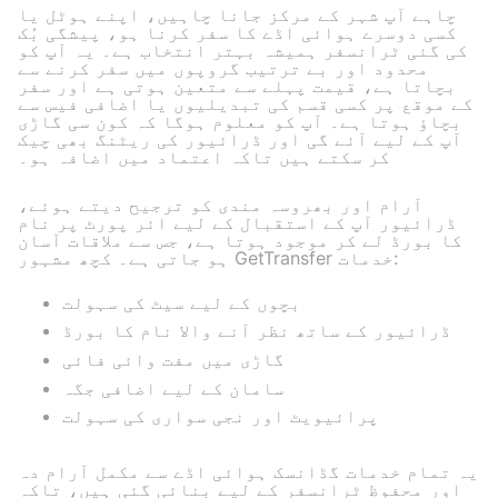
چاہے آپ شہر کے مرکز جانا چاہیں، اپنے ہوٹل یا
کسی دوسرے ہوائی اڈے کا سفر کرنا ہو، پیشگی بُک
کی گئی ٹرانسفر ہمیشہ بہتر انتخاب ہے۔ یہ آپ کو
محدود اور بے ترتیب گروپوں میں سفر کرنے سے
بچاتا ہے، قیمت پہلے سے متعین ہوتی ہے اور سفر
کے موقع پر کسی قسم کی تبدیلیوں یا اضافی فیس سے
بچاؤ ہوتا ہے۔ آپ کو معلوم ہوگا کہ کون سی گاڑی
آپ کے لیے آئے گی اور ڈرائیور کی ریٹنگ بھی چیک
کر سکتے ہیں تاکہ اعتماد میں اضافہ ہو۔
آرام اور بھروسہ مندی کو ترجیح دیتے ہوئے،
ڈرائیور آپ کے استقبال کے لیے ائر پورٹ پر نام
کا بورڈ لے کر موجود ہوتا ہے، جس سے ملاقات آسان
ہو جاتی ہے۔ کچھ مشہور GetTransfer خدمات:
بچوں کے لیے سیٹ کی سہولت
ڈرائیور کے ساتھ نظر آنے والا نام کا بورڈ
گاڑی میں مفت وائی فائی
سامان کے لیے اضافی جگہ
پرائیویٹ اور نجی سواری کی سہولت
یہ تمام خدمات گڈانسک ہوائی اڈے سے مکمل آرام دہ
اور محفوظ ٹرانسفر کے لیے بنائی گئی ہیں، تاکہ