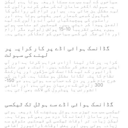
سیاحوں کے لیے سب سے سستا ذریعہ ہوتا ہے، لیکن
یہ سہولت اکثر سامان لے کر سفر کرنے والوں کے
لیے مشکل بن جاتی ہے۔ بس اور ٹرام کی روانگی کا
شیڈیول کبھی کبھار غیر یقینی ہوتا ہے، اور
راستوں کی پیچیدگیاں نئی آنے والوں کے لیے
الجھن پیدا کر دیتی ہیں۔ قیمتیں تو مناسب ہوتی
ہیں، یعنی تقریباً 10-15 پولش زلوٹی، مگر آرام
اور ذاتی جگہ کی کمی سیاحوں کو تھکاکر دیتی ہے۔
گڈانسک ہوائی اڈے پر کار کرایہ پر
لینے کی سہولت
کرایہ پر کار لینا آزادی فراہم کرتا ہے اور آپ
اپنی مرضی سے سفر کر سکتے ہیں۔ البتہ، غیر ملکی
ڈرائیور کے لیے گڈانسک کی سڑکوں اور پارکنگ
نظام کا پتہ لگانا مشکل ہو سکتا ہے۔ کرایہ کی
شرح عام طور پر دن کے حساب سے ہوتی ہے، جو 150-
300 زلوٹی کے درمیان ہوتی ہے، اور اضافی
انشورنس یا پیٹرول کی لاگت بھی آتی ہے۔
گڈانسک ہوائی اڈے سے ہوٹل تک ٹیکسی
ٹیکسی سب سے تیزی سے ہوٹل پہنچنے کا ذریعہ ہوتی
ہے اور سامان اٹھانے کا درد سر بھی کم ہوتا ہے۔
لیکن زیادہ تر اوقات ٹیکسی کی قیمتیں متوقع سے
زیادہ ہوتی ہیں اور بعض اوقات ڈرائیورز اضافی