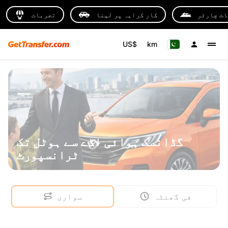
اٹ چارٹر
کار کرایہ پر لینا
تجربات
US$
km
گڈانسک ہوائی اڈے سے ہوٹل تک
ٹرانسپورٹ
فی گھنٹہ
سواری