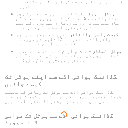
قیمتیں درمیانی درجے کی اور مقامی ثقافت سے
قریب۔
ہوٹل ہمووا
- ایک کشادہ اور جدید ہوٹل جو
ہوائی اڈے سے 15 منٹ کی ڈرائیو پر ہے، عالی
شان سہولیات اور کاروباری مسافروں کے لیے
مثالی، قیمتیں اوسط سے کچھ زیادہ۔
گیسٹ ہاؤس اولڈ ٹاؤن
- شہر کے مرکز میں اور
ہوائی اڈے سے تقریباً 12 کلومیٹر دور، کم
قیمت میں آرام دہ رہائش۔
ہوٹل الیکان
- عیش و آرام کے ساتھ ساتھ جدید
ٹیکنالوجی کی سہولیات، ہوائی اڈے سے آسان
رسائی، قیمتیں اعلیٰ سطح کی۔
گڈانسک ہوائی اڈے سے اپنے ہوٹل تک
کیسے جائیں
گڈانسک ہوائی اڈے سے ہوٹل تک رسائی کے مختلف
طریقے موجود ہیں، لیکن ہر ایک میں کچھ کمزوریاں
بھی ہیں۔ آئیے ان آپشنز کا جائزہ لیتے ہیں:
گڈانسک ہوائی اڈے سے ہوٹل تک عوامی
ٹرانسپورٹ