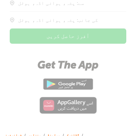
سے: پتہ، ہوائی اڈہ، ہوٹل
کی جانب: پتہ، ہوائی اڈہ، ہوٹل
آفرز حاصل کریں
/
گڈانسک
/
پولینڈ
/
منزلیں
/
ٹرانسفرز