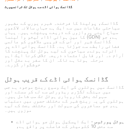
گڈانسک ہوائی اڈے سے ہوٹل تک ٹرانسپورٹ
گڈانسک، پولینڈ کا فرخندہ شہر، یورپ کے مشہور
سیاحتی مقامات میں سے ایک ہے جہاں سالانہ لاکھوں
سیاح اپنی پروازوں کے ذریعے پہنچتے ہیں۔ یہاں
کا مین ہوائی اڈا، لیخو وا لینسا (GDN) ہے، جو
گڈانسک شہر اور اس کے قریبی علاقوں کو عالمی
فضائی رابطے سے جوڑتا ہے۔ گڈانسک ہوائی اڈے پر
اترتے ہوئے، سیاحوں کے لیے ہوٹل تک پہنچنے کا
آرام دہ اور قابل اعتماد ذریعہ تلاش کرنا ایک اہم
مرحلہ ہوتا ہے تاکہ ان کا سفر بے مثل اور
خوشگوار گزرے۔
گڈانسک ہوائی اڈے کے قریب ہوٹل
گڈانسک میں ہوٹلوں کی ایک وسیع رینج موجود ہے جس
میں مہنگے لگژری ریذورٹس سے لے کر سستے اور
سہولت بخش کاروباری ہوٹل تک سب شامل ہیں۔
ہوٹلوں کی یہ رینج شہر کے مختلف حصوں میں دستیاب
ہے، جو مسافروں کی سہولت اور مختلف بجٹ کے لیے
موزوں ہیں۔
ہوٹل پورٹوس
- ایک اپسکیل ہوٹل جو ہوائی اڈے
سے محض 10 کلومیٹر کے فاصلے پر واقع ہے،