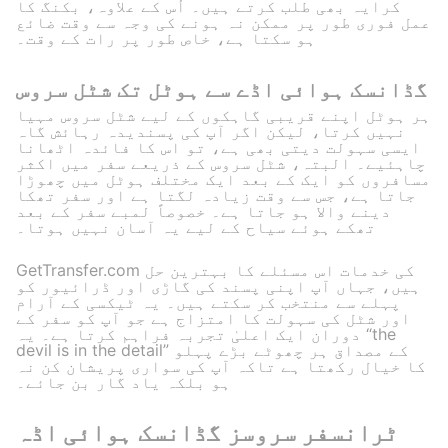
کرایہ بھی طلب کرتے ہیں۔ اُس کے علاوہ، بکنگ کا
عمل فوری طور پر ممکن نہ ہونے کی وجہ سے وقت ضائع
ہو سکتا ہے، خاص طور پر رات کے وقت۔
گڈانسک ہوائی اڈے سے ہوٹل تک شٹل سروس
ہر ہوٹل اپنے قریبی گاہکوں کے لیے شٹل سروس مہیا
نہیں کرتا، لیکن اگر آپ کی پسندیدہ رہائش گاہ
ایسی سہولت دیتی بھی ہے، تو اس کا فائدہ اٹھانا
چاہئیے۔ البتہ، شٹل سروس کے ذریعے سفر میں اکثر
مسافروں کو ایک کے بعد ایک مختلف ہوٹل میں چھوڑا
جاتا ہے، جس سے وقت زیادہ لگتا ہے اور سفر تھکا
دینے والا ہو جاتا ہے۔ خصوصاً لمبے سفر کے بعد
تھکے ہوئے سیاح کے لیے یہ آسان نہیں ہوتا۔
GetTransfer.com کی خدمات اس مسئلے کا بہترین حل
ہیں، جہاں آپ اپنی پسند کی گاڑی اور ڈرائیور کو
پہلے سے منتخب کر سکتے ہیں۔ یہ ٹیکسی کے آرام
اور شٹل کی سہولت کا امتزاج ہے جو آپ کو سفر کے
دوران ایک اعلیٰ تجربہ فراہم کرتا ہے۔ یہ “the
devil is in the detail” کے مصداق ہر چھوٹے بڑے پہلو
کا خیال رکھتا ہے تاکہ آپ کی سواری پریشان کن نہ
ہو بلکہ یاد گار بن جائے۔
ٹرانسفر سروسز گڈانسک ہوائی اڈہ