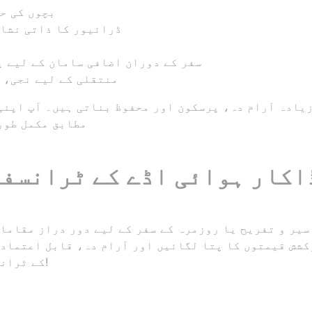
بچوں کی ح
ڈرائیور کا ذاتی نشان
سفر کے دوران اضافی سامان کے لیے پ
منتقلی کے لیے نجی، 
زیادہ آرام دہ، پرسکون اور محفوظ بناتی ہیں۔ آپ اپنی
مطابق مکمل طور
سیر و تفریح یا روزمرہ کے سفر کے لیے دور دراز مقامات تک پہنچنے کا بہ
شش قیمتوں کا پتا لگائیں اور آرام دہ، قابل اعتماد او
کے ٹرانسفر کی خدمات کا لطف اٹھائیں!