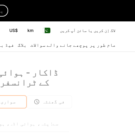
یا
لاگ اِن کریں یا سائن اَپ کریں
km
US$
عام طور پر پوچھے جانے والے سوالات
بلاگ
فیڈ بی
ڈاکار - ہوائی
DSS کے ٹرانسفر
فی گھنٹہ
سواری
سے: پتہ، ہوائی اڈہ، ہو