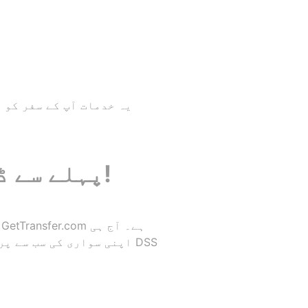
یہ خدمات آپ کے سفر کو 
پہلے سے ڈاکار ہوائی اڈے کے ٹرانسفر کی بکنگ کریں!
اپنی سواری کی سب سے پرک