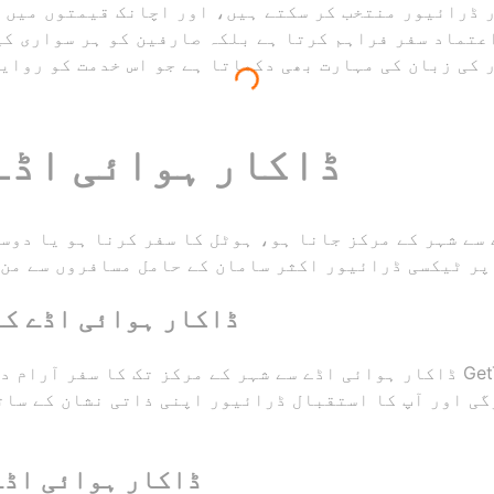
 ڈرائیور منتخب کر سکتے ہیں، اور اچانک قیمتوں میں 
 کی زبان کی مہارت بھی دکھاتا ہے جو اس خدمت کو روای
ڈاکار ہوائی اڈے
 سے شہر کے مرکز جانا ہو، ہوٹل کا سفر کرنا ہو یا دوس
پر ٹیکسی ڈرائیور اکثر سامان کے حامل مسافروں سے من 
ڈاکار ہوائی اڈے کے
ڈاکار ہوائی اڈے سے شہر کے مرکز تک کا سفر آرام دہ، سستا اور تیز ہونا
گی اور آپ کا استقبال ڈرائیور اپنی ذاتی نشان کے سات
ڈاکار ہوائی اڈے