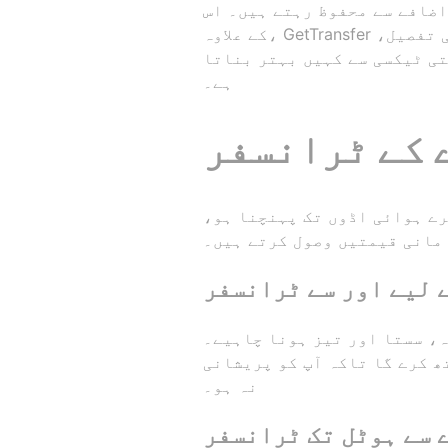
اضافے سے محفوظ رہتے ہیں۔ اس
کے علاوہ، GetTransfer نہ صرف آرام دہ اور قابل اعتماد سفر فراہم کرتا ہے بلکہ صارفین کو ہر سواری کی تفصیل،
تی ٹیکسی سے کہیں بہتر بناتا
ہے۔
 کے ٹرانسفر
رے ہوائی اڈوں تک پہنچنا ہو،
مانی قیمتیں وصول کرتے ہیں۔
 لیے اور سے ٹرانسفر
 چاہیے۔ GetTransfer کا وعدہ ہے کہ آپ کی
ھ کرے گا تاکہ آپ کو پریشانی
نہ ہو۔
 سے ہوٹل تک ٹرانسفر