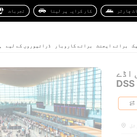
ٹ چارٹر
کار کرایہ پر لینا
تجربات
ک
برائے ایجنٹ
برائے کاروبار
ڈرائیوروں کے لیے
ہ
 اڈے
ٹل