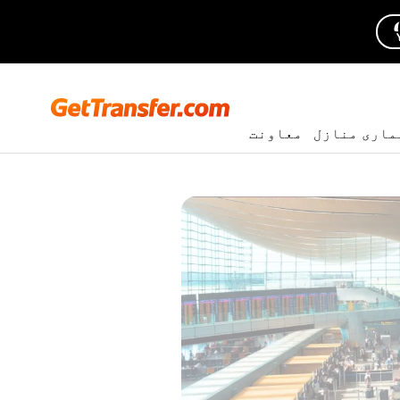
ماری منازل
معاونت