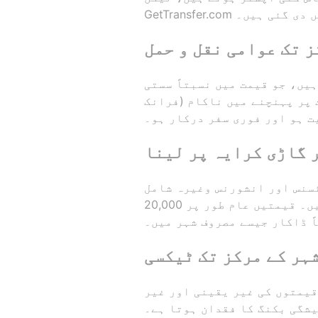
 میں دی گئی ہیں۔
 تک عوامی نقل و حمل
یں نسبتاً سستی (تقریباً 50-100 CFA
فرانک) ہوتی ہیں۔ مگر عوامی سواری اکثر بھیڑ بھاڑ اور غیر یقینی نظام کی وجہ سے وقت پر پہنچنے میں ناکام
ت ہو اور فوری سفر درکار ہو۔
 گاڑی کرایہ پر لینا
ئسنس اور انشورنس وغیرہ شامل
ہوتے ہیں۔ قیمتیں عام طور پر 20,000 CFA فرانک سے شروع ہوتی ہیں، اور اکثر غیر ملکیوں کے لیے شرائط مشکل ہو
ً ڈاکار جیسے مصروف شہر میں۔
ہر کے مرکز تک ٹیکسی
قیمتوں کی غیر یقینی اور غیر
 بکنگ کا فقدان ہوتا ہے۔ GetTransfer.com ایک جدید قسم کی ٹیکسی سروس فراہم کرتا ہے، جہاں آپ پیشگی بکنگ