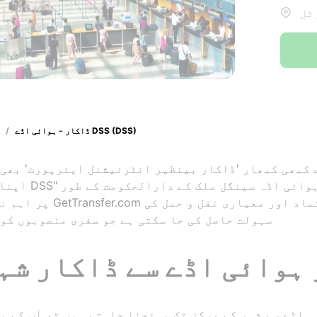
ڈاکار - ہوائی اڈے DSS (DSS)
/
 کبھی کبھار 'ڈاکار بینظیر انٹرنیشنل ایئرپورٹ' بھی 
اپنا رسمی نام "
پر اہم نقل و حمل کا مرکز
سہولت حاصل کی جا سکتی ہے جو سفری منصوبوں کو
ہوائی اڈے سے ڈاکار شہر
ی اڈے سے شہر کے مرکز تک پہنچنا چاہتے ہیں تو آپ کے پ