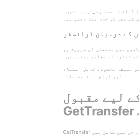
 بنائیں۔ GetTransfer کے ذریعے، آپ اپنے ہوٹل تک نجی، صاف ستھری اور محفوظ
 کے سفر کو خاص بنا دیتی ہے۔
ں کے درمیان ٹرانسفر
ی کی ضرورت ہو، GetTransfer پیشہ ور
کے شیڈول کے مطابق ہوتے ہیں۔
کو ہمیشہ محفوظ، قابل اعتماد
اور آرام دہ خدمت ملے۔
ے لیے مقبول
ت