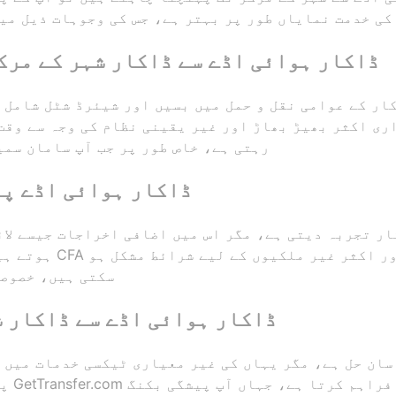
GetTransfer.com کی خدمت نمایاں طور پر بہتر ہے، جس کی وجوہات ذیل
ڈاکار ہوائی اڈے سے ڈاکار شہر کے مرکز
ر کے عوامی نقل و حمل میں بسیں اور شیئرڈ شٹل شامل ہیں، جو قیمت م
رہتی ہے، خاص طور پر جب آپ سامان سمی
ڈاکار ہوائی اڈے پر
ار تجربہ دیتی ہے، مگر اس میں اضافی اخراجات جیسے لا
سکتی ہیں، خصوصا
ڈاکار ہوائی اڈے سے ڈاکار ش
سان حل ہے، مگر یہاں کی غیر معیاری ٹیکسی خدمات میں 
پیشگی