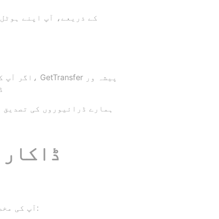
اگر آپ کو 
ڈ
ہمارے ڈرائیوروں کی تصدیق ا
ڈاکار 
GetTransfer آپ کی مخصوص ضروریات کے مطابق متعدد اضافی خدمات پیش کرتا ہے، جن میں شامل ہیں: