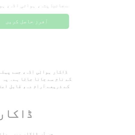
کی جانب: پتہ، ہوائی اڈہ، ہوٹل
آفرز حاصل کریں
ڈاکار ہوائی اڈہ، جسے پہلے
ڈاکار 
جب آپ ڈاکار میں ہوائ