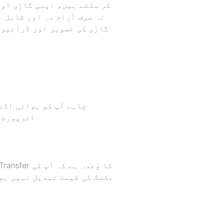
کر سکتے ہیں، اپنی گاڑی اور
گاڑی کی تصویر اور ڈرائیور
چاہے آپ کو ہوائی اڈے
ائرپورٹ 
بکنگ کی قیمت تبدیل نہیں ہو