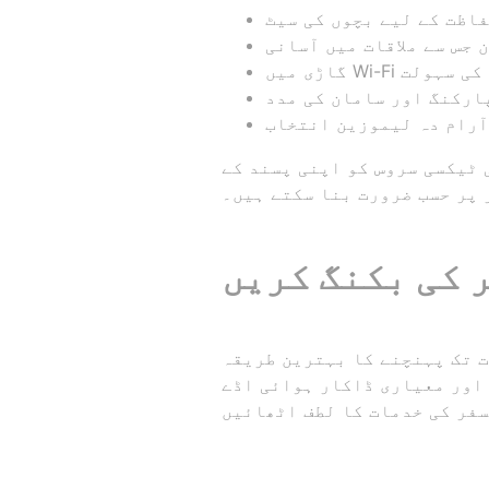
فاظت کے لیے بچوں کی سیٹ
 جس سے ملاقات میں آسانی
گاڑی میں Wi-Fi کی سہولت
ارکنگ اور سامان کی مدد
آرام دہ لیموزین انتخاب
 ٹیکسی سروس کو اپنی پسند کے
 پر حسب ضرورت بنا سکتے ہیں۔
ترین طریقہ GetTransfer.com ہے۔ آج ہی
ر معیاری ڈاکار ہوائی اڈے DSS