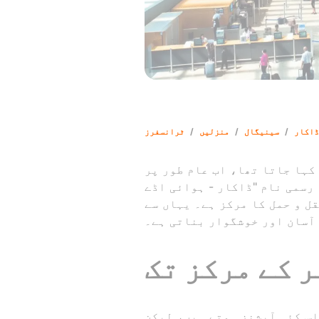
ڈاکار
/
سینیگال
/
منزلیں
/
ٹرانسفرز
کہا جاتا تھا، اب عام طور پر
ڈاکار - ہوائی اڈے DSS" کے نام سے جانا جاتا ہے۔ یہ ہوائی اڈہ سینگل ملک کے دارالحکومت کے طور
 ہے۔ یہاں سے GetTransfer.com کے ذریعے آرام دہ، قابل اعتماد اور معیاری نقل و حمل کی
 آسان اور خوشگوار بناتی ہے۔
 کے مرکز تک
اس کئی آپشنز ہوتے ہیں، لیکن