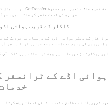
اپنے ہوٹل کا آرام دہ سفر یقینی
سواری کی خدمت حاصل کر سکتے ہیں، جو آپ
ڈاکار کے قریب ہوائی اڈو
ڈاکار کے دیگر ہوائی اڈوں کے درمیان یا نزدیک کے علاقوں میں منتقل
رائیوروں کی وسیع تعداد سے مدد فراہم کرتا ہے جو آپ 
ور ریکارڈ بڑے پیمانے پر چیک کیے جاتے ہیں تاکہ آپ 
ہوائی اڈے کے ٹرانسفر ک
GetTransfer خدما