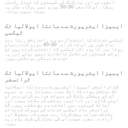
انشورنس اور پارکنگ کی قیمتوں کا خیال رکھنا
ہوگا۔ آپ کا سفر 30-50 یورو میں ہوگا، مگر یہ
سستا نہیں ہوتا۔
ایبیزا ایئرپورٹ سے سانتا ایولالیا تک
ٹیکسی
ٹیکسی خدمات کا استعمال سب سے راحت بخش رہتا ہے،
عام طور پر اس کا کرایہ 30-40 یورو کے درمیان
ہوتا ہے۔ تاہم، اگر ٹیکسی کا انتخاب کرتے ہیں تو
آپ کو قیمتوں کی مکمل جانکاری نہیں ہوتی اور یہ
خدمات مہنگی ہو سکتی ہیں۔
ایبیزا ایئرپورٹ سے سانتا ایولالیا تک
ٹرانسفر
گٹ ٹرانسفر ایبیزا ایئرپورٹ سے سانتا ایولالیا
تک منتقل ہونے کا ایک عمدہ متبادل ہے۔ یہ سروس
آپ کو پیشگی بکنگ کی سہولت فراہم کرتی ہے، آپ
اپنی گاڑی اور ڈرائیور منتخب کر سکتے ہیں، اور
اچانک قیمتوں میں اضافے سے بچ سکتے ہیں۔ گٹ
ٹرانسفر عام ٹیکسی خدمات کی سہولت کے ساتھ
مختلف فوائد پیش کرتا ہے، جیسے کہ محفوظ اور
آرام دہ سفر، جیسے آپ کی منزل کی طرف بڑھ رہے
ہوں۔