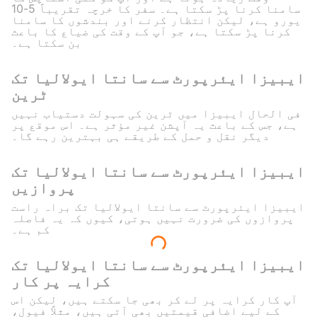
سامنا کرنا پڑ سکتا ہے۔ سفر کا خرچہ تقریباً 5-10
یورو ہے، لیکن انتظار کرنے اور بندشوں کا سامنا
کرنا پڑ سکتا ہے، جو آپ کے وقت کی ضیاع کا باعث
بن سکتا ہے۔
ایبیزا ایئرپورٹ سے سانتا ایولالیا تک
ٹرین
فی الحال ایبیزا میں ٹرین کی سہولت دستیاب نہیں
ہے، جس کے باعث یہ آپشن غیر مؤثر ہے۔ اس موقع پر
دیگر نقل و حمل کے طریقے ہی بہترین رہے گا۔
ایبیزا ایئرپورٹ سے سانتا ایولالیا تک
پروازیں
ایبیزا ایئرپورٹ سے سانتا ایولالیا تک براہ راست
پروازوں کی ضرورت نہیں ہوتی، کیوں کہ یہ فاصلہ
کم ہے۔
ایبیزا ایئرپورٹ سے سانتا ایولالیا تک
کرایہ پر کار
آپ کار کرایہ پر لے کر بھی جا سکتے ہیں، لیکن اس
کے لیے اضافی قیمتیں بھی آتی ہیں، مثلاً فیول،