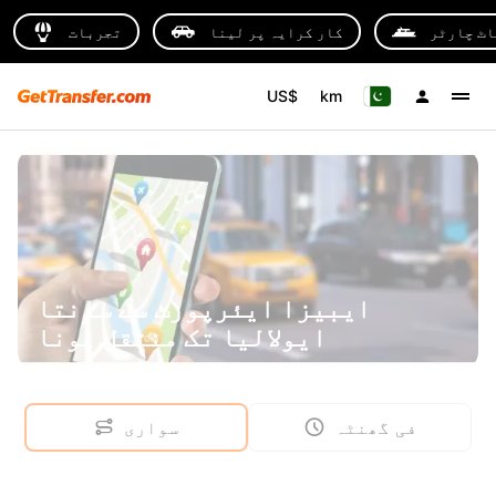
اٹ چارٹر
کار کرایہ پر لینا
تجربات
US$
km
ایبیزا ایئرپورٹ سے سانتا
ایولالیا تک منتقل ہونا
فی گھنٹہ
سواری