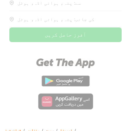
سے: پتہ، ہوائی اڈہ، ہوٹل
کی جانب: پتہ، ہوائی اڈہ، ہوٹل
آفرز حاصل کریں
/
ایبیزا
/
سپین
/
منزلیں
/
ٹرانسفرز