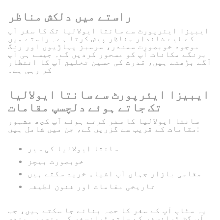
راستے میں دلکش مناظر
ایبیزا ایئرپورٹ سے سانتا ایولالیا تک کا سفر آپ
کے لیے شاندار مناظر پیش کرتا ہے۔ راستے میں
موجود خوبصورت سمندر، سرسبز پہاڑیوں اور رنگ
برنگے مکانات آپ کو مسحور کردیں گے۔ جیسے ہی آپ
آگے بڑھتے ہیں، قدرت کی حسین تخلیق آپ کا انتظار
کر رہی ہے۔
ایبیزا ایئرپورٹ سے سانتا ایولالیا
تک جاتے ہوئے دلچسپ مقامات
سانتا ایولالیا کا سفر کرتے ہوئے آپ کچھ مشہور
مقامات کے قریب سے گزریں گے، جن میں شامل ہیں:
سانتا ایولالیا کی سیر
خوبصورت بیچز
مقامی بازار جہاں آپ اشیاء خرید سکتے ہیں
تاریخی مقامات اور فنون لطیفہ
یہ سٹاپ آپ کے سفر کا حصہ بنائے جا سکتے ہیں، جب
آپ گٹ ٹرانسفر کے ساتھ ٹرانسفر کی منصوبہ بندی