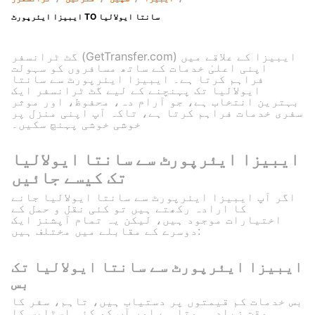
ایبیزا ایئرپورٹ TO سانتا ایولالیا
گٹ ٹرانسفر (GetTransfer.com) ایبیزا کے علاقے میں
اپنی اعلیٰ خدمات کے ساتھ مسافروں کو سہولت
فراہم کرتا ہے۔ ایبیزا ایئرپورٹ سے سانتا
ایولالیا تک پہنچنے کے لیے گٹ ٹرانسفر ایک
بہترین انتخاب ہے، جو آرام دہ، محفوظ، اور موثر
سفری خدمات فراہم کرتا ہے، تاکہ آپ اپنی منزل پر
خوشی خوشی پہنچ سکیں۔
ایبیزا ایئرپورٹ سے سانتا ایولالیا
تک کیسے جائیں
اگر آپ ایبیزا ایئرپورٹ سے سانتا ایولالیا جانے
کا ارادہ رکھتے ہیں تو کئی نقل و حمل کے
اختیارات موجود ہیں، لیکن یہ تمام آپشنز ایک
دوسرے کے مقابلے میں مختلف ہیں:
ایبیزا ایئرپورٹ سے سانتا ایولالیا تک
بس
بس خدمات کم قیمتوں پر دستیاب ہیں، تاہم، سفر کا
وقت زیادہ ہوتا ہے اور آپ کو کئی اسٹاپس کا