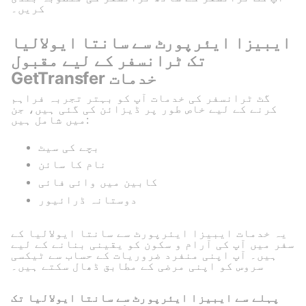
کریں۔
ایبیزا ایئرپورٹ سے سانتا ایولالیا
تک ٹرانسفر کے لیے مقبول
GetTransfer خدمات
گٹ ٹرانسفر کی خدمات آپ کو بہتر تجربہ فراہم
کرنے کے لیے خاص طور پر ڈیزائن کی گئی ہیں، جن
میں شامل ہیں:
بچے کی سیٹ
نام کا سائن
کابین میں وائی فائی
دوستانہ ڈرائیور
یہ خدمات ایبیزا ایئرپورٹ سے سانتا ایولالیا کے
سفر میں آپ کی آرام و سکون کو یقینی بنانے کے لیے
ہیں۔ آپ اپنی منفرد ضروریات کے حساب سے ٹیکسی
سروس کو اپنی مرضی کے مطابق ڈھال سکتے ہیں۔
پہلے سے ایبیزا ایئرپورٹ سے سانتا ایولالیا تک