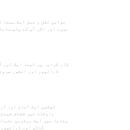
عوامی نقل و حمل ایک سستا ا
ہیں، اور اگر آپ کے پاس سامان
کار کرایہ پر لینا ایک اور آ
ڈرائیور اور انشورنس وغی
ٹیکسی ایک آسان اور آرا
اوقات غیر شفاف قیمتیں
گاڑی اور ڈرائیور 