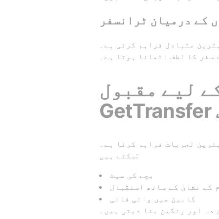
ں کے درمیان ٹرانسفر
ہترین متبادل فراہم کرتی ہے۔
 سفر کا لطف اٹھانا ہوتا ہے۔
ے لیے مقبول
ت
ے۔ GetTransfer کے ساتھ آپ درج ذیل خدمات حاصل کر
سکتے ہیں:
بچے کی سیٹ
 کے نشان کے ساتھ استقبال
کابین میں وائی فائی
 دہ اور رنگین بنا دیتی ہیں۔