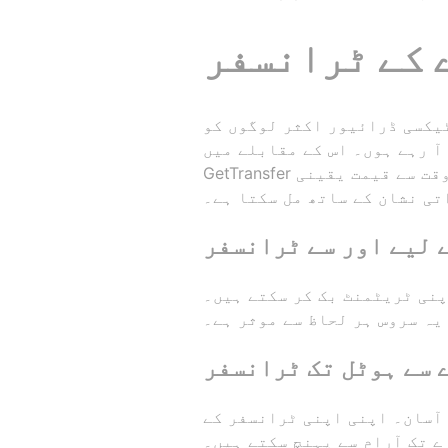
 کے ٹرانسفر
ٹیکسی ڈرائیور اکثر لوگوں کو
 رہے ہوں۔ اس کے مقابلے میں،
GetTransfer پر آپ کو اصل قیمت میں ایک قابل اعتماد اور آرام دہ سروس ملتی ہے۔ آپ کی بکنگ کے وقت سے قیمت یقینی
تی نشان کے ساتھ مل سکتا ہے۔
 لیے اور سے ٹرانسفر
پنی ٹریٹمنٹ بک کر سکتے ہیں۔
یہ سروس ہر لحاظ سے موثر ہے۔
 سے ہوٹل تک ٹرانسفر
 آسان۔ اپنی اپنی ٹرانسفر کے
ے تک آرام سے پہنچ سکتے ہیں۔