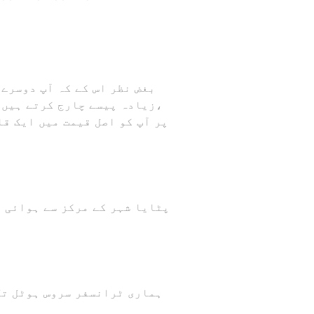
بغض نظر اس کے کہ آپ دوسرے
زیادہ پیسے چارج کرتے ہیں، 
پٹایا شہر کے مرکز سے ہوائی ا
ہماری ٹرانسفر سروس ہوٹل تک