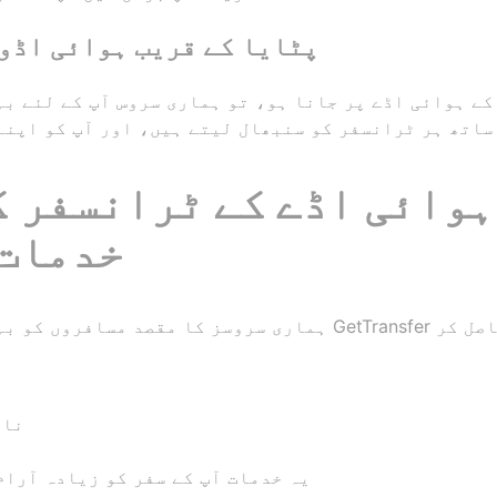
پٹایا کے قریب ہوائی اڈو
کے ہوائی اڈے پر جانا ہو، تو ہماری سروس آپ کے لئے ب
ساتھ ہر ٹرانسفر کو سنبھال لیتے ہیں، اور آپ کو اپنے
ہوائی اڈے کے ٹرانسفر ک
GetTransfer خدما
ہماری سروسز کا مقصد مسافروں کو بہترین تجربات فراہم کرنا ہ
نام
یہ خدمات آپ کے سفر کو زیادہ آرام