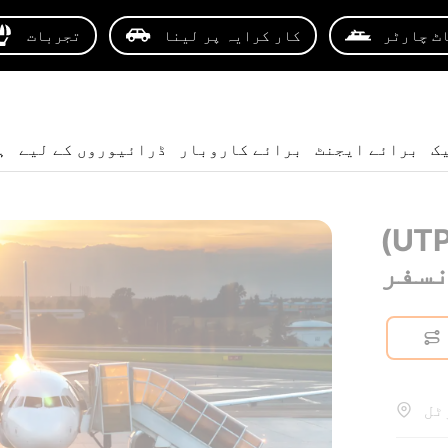
ٹ چارٹر
کار کرایہ پر لینا
تجربات
ک
برائے ایجنٹ
برائے کاروبار
ڈرائیوروں کے لیے
ہ
 پٹایا ہوائی
نسفر
ٹل