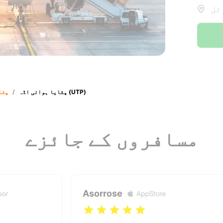
پٹایا ہوائی اڈہ (UTP)
/
پٹا
مسافروں کے جائزے
Asorrose