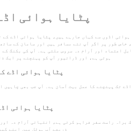
پٹایا ہوائی اڈے
 ہوائی اڈوں سے کہاں جارہے ہیں، پٹایا ہوائی اڈے کے 
خاص طور پر اگر آپ نئے مسافر ہیں اور سامان کے ساتھ آ
ہوتی ہے، اور ڈرائیور آپ کو پہنچنے پر ایک ذا
پٹایا ہوائی اڈے کے
ڈے تک پہنچنے کا عمل بہت آسان ہے۔ آپ جب بھی چاہیں ا
پٹایا ہوائی اڈے
 براہ راست سفر فراہم کرتی ہے، انتہائی آرام دہ اور
ذریعے آپ ہوٹل میں اپنے کمر