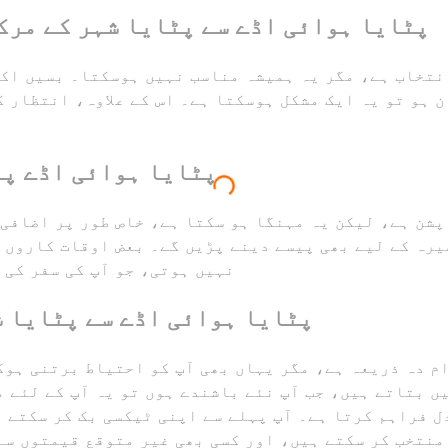
پٹایا ہوائی اڈے سے پٹایا شہر کے مرکز
نتخاب ہے، مگر یہ ہمیشہ مناسب نہیں ہوسکتا۔ بسیں اک
 ہو تو یہ ایک مشکل ہوسکتا ہے۔ اس کے علاوہ، انتظار ک
پٹایا ہوائی اڈے پر
پشن ہے، لیکن یہ مہنگا ہو سکتا ہے، خاص طور پر اضافی 
رہ کے لیے بھی پیسے دینے پڑیں گے۔ بعض اوقات کاروں 
نہیں ہوتی، جو آپ کی سفر کی 
پٹایا ہوائی اڈے سے پٹایا ش
م دہ ذریعہ ہے، مگر یہاں بھی آپ کو احتیاط برتنی ہو
 بتاتے ہیں، جب آپ نئے باشندے ہوں تو یہ آپ کے لئے مش
منتخب کر سکتے ہیں، اور کسی بھی غیر متوقع قیمتوں سے