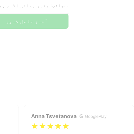
کی جانب: پتہ، ہوائی اڈہ، ہوٹل
آفرز حاصل کریں
Anna Tsvetanova