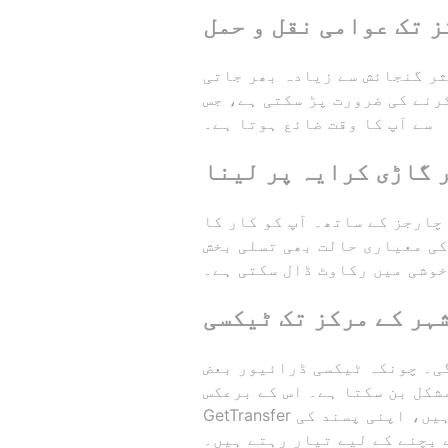
 تک عوامی نقل و حمل
ثر گنجائش سے زیادہ بھر جاتی
رنے کی ضرورت پڑ سکتی ہے، جس
سے آپ کا وقت ضائع ہوتا ہے۔
 گاڑی کرایہ پر لینا
چارجز کے ساتھ۔ آپ کو کار کا
کی معیاری حالت بھی تسلی بخش
خوشی میں رکاوٹ ڈال سکتی ہے۔
ہر کے مرکز تک ٹیکسی
گی۔ چونکہ ٹیکسی ڈرائیور بعض
کل بن سکتا ہے۔ اس کے برعکس،
GetTransfer پٹایا میں ایک بہترین متبادل فراہم کرتا ہے۔ آپ پہلے سے اپنی ٹیکسی بک کر سکتے ہیں، اپنی پسند کی
 بچنے کے لیے تیار رہتے ہیں۔