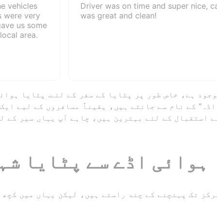
he vehicles
Driver was on time and super nice, c
s were very
was great and clean!
 gave us some
local area.
اڈہ" کے نام سے جانتے ہیں، یقیناً مسافروں کے لیے ایک
ے استقبال کے لئے بہترین ہیں، چاہے آپ یہاں سیر کے ل
ہوائی اڈے سے پٹایا شہر
رکز تک پہنچنے کے چند راستے ہیں، لیکن یہاں میں کچھ 