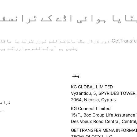
دور دراز مقامات کے لئے ٹورز کرنے یا باقاعدہ سفر کے لئے بہترین 
چلیں ہم آپ کے لئے سواری کے بہت
پتہ
KG GLOBAL LIMITED
Vyzantiou, 5, SPYRIDES TOWER, 
2064, Nicosia, Cyprus
ڈرائی
KG Connect Limited
بر
15/F., Boc Group Life Assurance
Des Voeux Road Central, Centra
GETTRANSFER MENA INFORMA
TECHNOLOGY L.L.C.