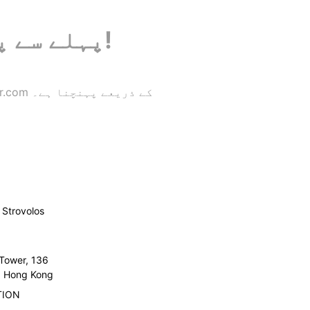
پہلے سے پٹایا ہوائی اڈے کے ٹرانسفر کی بکنگ کریں!
Strovolos
 Tower, 136
l, Hong Kong
TION