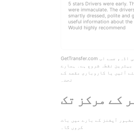
5 stars Drivers were early. T
were immaculate. The driver
smartly dressed, polite and
useful information about the 
Would highly recommend
GetTransfer.com یہاں آپ کی مدد کے لئے موجود ہے، خاص طور پر پٹایا کے سفر کے لئے. پٹایا ہوائی اڈہ، جسے اب
 بہترین نقطہ شروع ہے۔ ہمارے
ئے آئیں یا کاروباری مقصد کے
تحت۔
 کے مرکز تک
مشہور آپشنز کے بارے میں بات
کروں گا۔