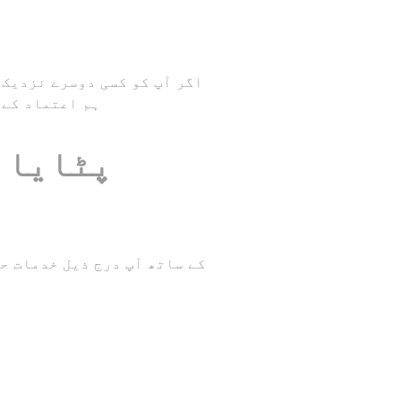
اگر آپ کو کسی دوسرے نزدیک 
ہم اعتماد کے 
پٹایا 