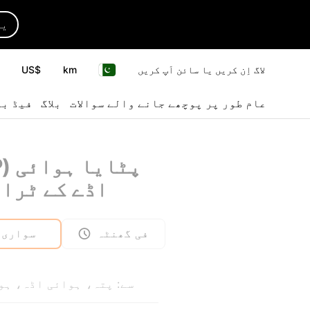
یا
لاگ اِن کریں یا سائن اَپ کریں
km
US$
عام طور پر پوچھے جانے والے سوالات
بلاگ
فیڈ بی
(UTP)
اڈے کے ٹرا
فی گھنٹہ
سواری
سے: پتہ، ہوائی اڈہ، ہو