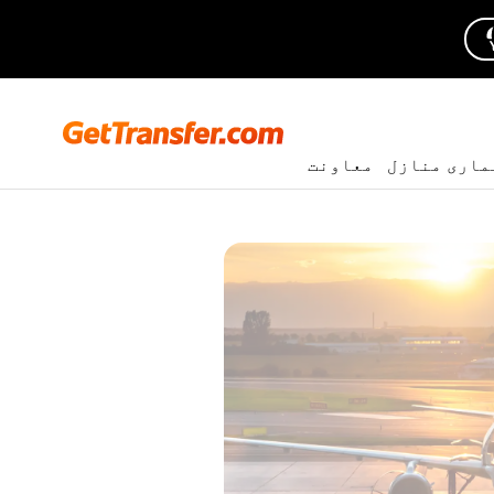
ماری منازل
معاونت