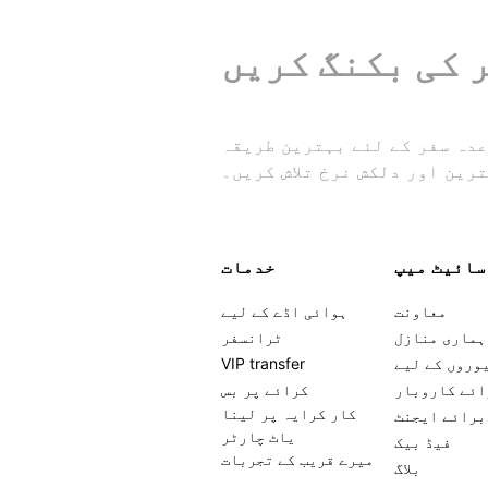
طریقہ GetTransfer.com کے ذریعے پہنچنا ہے۔
رین اور دلکش نرخ تلاش کریں۔
سائیٹ میپ
خدمات
معاونت
ہوائی اڈے کے لیے
ہماری منازل
ٹرانسفر
وروں کے لیے
VIP transfer
ائے کاروبار
کرائے پر بس
کار کرایہ پر لینا
برائے ایجنٹ
یاٹ چارٹر
فیڈ بیک
میرے قریب کے تجربات
بلاگ