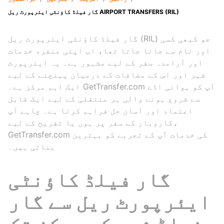
گار فیلڈ کاؤنٹی ایئرپورٹ ریل AIRPORT TRANSFERS (RIL)
گار فیلڈ کاؤنٹی ایئرپورٹ ریل (RIL) جو کبھی کسی
اور نام سے جانا جاتا تھا، اب اپنی منفرد خدمات
اور آرامدہ سفر کے لیے مشہور ہے۔ یہ ایئرپورٹ
شہر اور اس کے مضافات کے درمیان پہنچنے کے لیے
ایک اہم مرکز ہے۔ GetTransfer.com آپ کو ہوائی اڈے
سے شروع ہونے والی ہر منتقلی کے لیے ایک قابل
اعتماد اور آسان حل فراہم کرتا ہے۔ چاہے آپ
کاروبار کے سفر پر ہوں یا تفریح کے لیے،
GetTransfer.com کی خدمات آپ کے تجربے کو بہترین
بناتی ہیں۔
گار فیلڈ کاؤنٹی
ایئرپورٹ ریل سے گار
فیلڈ شہر کے مرکز تک