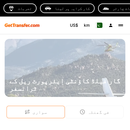
اٹ چارٹر
کار کرایہ پر لینا
تجربات
US$
km
گار فیلڈ کاؤنٹی ایئرپورٹ ریل کے
ٹرانسفر
فی گھنٹہ
سواری