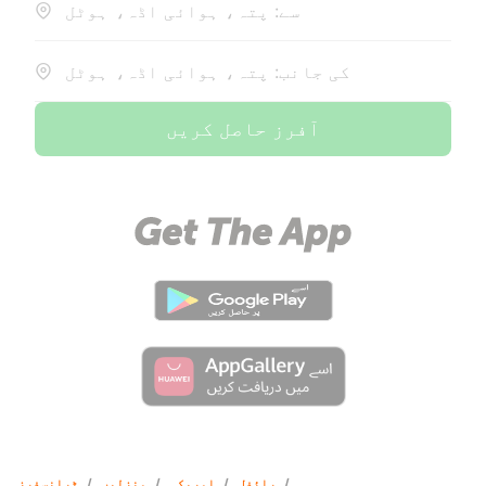
سے: پتہ، ہوائی اڈہ، ہوٹل
کی جانب: پتہ، ہوائی اڈہ، ہوٹل
آفرز حاصل کریں
/
رائفل
/
امریکہ
/
منزلیں
/
ٹرانسفرز