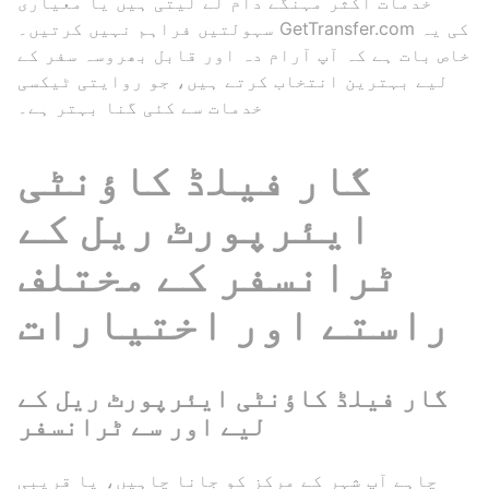
خدمات اکثر مہنگے دام لے لیتی ہیں یا معیاری
سہولتیں فراہم نہیں کرتیں۔ GetTransfer.com کی یہ
خاص بات ہے کہ آپ آرام دہ اور قابل بھروسہ سفر کے
لیے بہترین انتخاب کرتے ہیں، جو روایتی ٹیکسی
خدمات سے کئی گنا بہتر ہے۔
گار فیلڈ کاؤنٹی
ایئرپورٹ ریل کے
ٹرانسفر کے مختلف
راستے اور اختیارات
گار فیلڈ کاؤنٹی ایئرپورٹ ریل کے
لیے اور سے ٹرانسفر
چاہے آپ شہر کے مرکز کو جانا چاہیں، یا قریبی