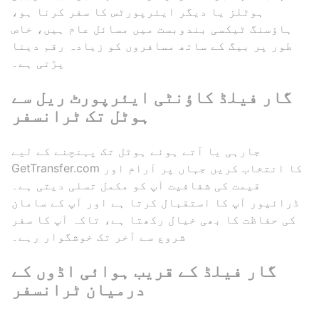
ہوٹلز یا دیگر ایئرپورٹس کا سفر کرنا ہو،
ہاؤسنگ ٹیکسی بندوبست میں مسائل عام ہیں، خاص
طور پر بیگ کے ساتھ مسافروں کو زیادہ رقم دینا
پڑتی ہے۔
گار فیلڈ کاؤنٹی ایئرپورٹ ریل سے
ہوٹل تک ٹرانسفر
جارہی یا آتے ہوئے ہوٹل تک پہنچنے کے لیے
GetTransfer.com کا انتخاب کریں جہاں پر آرام اور
قیمت کی شفافیت آپ کو مکمل تسلی دیتی ہے۔
ڈرائیور آپ کا استقبال کرتا ہے اور آپ کے سامان
کی حفاظت کا بھی خیال رکھتا ہے، تاکہ آپ کا سفر
شروع سے آخر تک خوشگوار رہے۔
گار فیلڈ کے قریب ہوائی اڈوں کے
درمیان ٹرانسفر