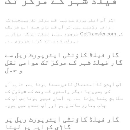
اگر آپ ایئرپورٹ سے شہر کے مرکز تک پہنچنے کا
ارادہ رکھتے ہیں تو آپ کے پاس چند اہم طریقے
موجود ہیں، لیکن ان کا موازنہ GetTransfer.com کی
سہولت کے ساتھ کرنا ضروری ہے۔
گار فیلڈ کاؤنٹی ایئرپورٹ ریل سے
گار فیلڈ شہر کے مرکز تک عوامی نقل
و حمل
اس آپشن کا استعمال کافی سستا ہوتا ہے، تاہم آپ
کو بسوں یا دیگر راستوں کے وقت کے شیڈول کے
مطابق چلنا پڑتا ہے۔ یہ آسان نہیں ہوتا جب آپ کے
پاس بھاری سامان ہو اور آپ جلدی میں ہوں۔
گار فیلڈ کاؤنٹی ایئرپورٹ ریل پر
گاڑی کرایہ پر لینا