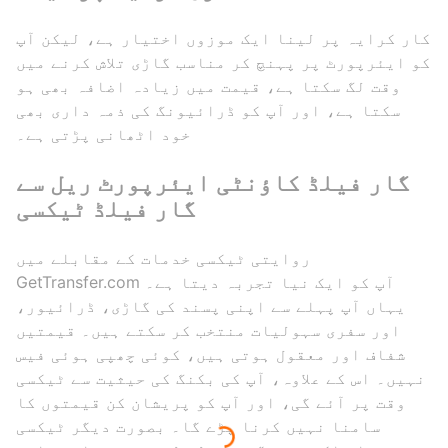
کار کرایہ پر لینا ایک موزوں اختیار ہے، لیکن آپ
کو ایئرپورٹ پر پہنچ کر مناسب گاڑی تلاش کرنے میں
وقت لگ سکتا ہے، قیمت میں زیادہ اضافہ بھی ہو
سکتا ہے، اور آپ کو ڈرائیونگ کی ذمہ داری بھی
خود اٹھانی پڑتی ہے۔
گار فیلڈ کاؤنٹی ایئرپورٹ ریل سے
گار فیلڈ ٹیکسی
روایتی ٹیکسی خدمات کے مقابلے میں
GetTransfer.com آپ کو ایک نیا تجربہ دیتا ہے۔
یہاں آپ پہلے سے اپنی پسند کی گاڑی، ڈرائیور،
اور سفری سہولیات منتخب کر سکتے ہیں۔ قیمتیں
شفاف اور معقول ہوتی ہیں، کوئی چھپی ہوئی فیس
نہیں۔ اس کے علاوہ، آپ کی بکنگ کی حیثیت سے ٹیکسی
وقت پر آئے گی، اور آپ کو پریشان کن قیمتوں کا
سامنا نہیں کرنا پڑے گا۔ بصورت دیگر ٹیکسی