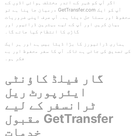
اگر آپ کو شہر کے اندر مختلف ہوائی اڈوں کے
درمیان جا پنا ہے تو GetTransfer.com آپ کو ایک
محفوظ اور سستا حل دیتا ہے۔ آپ صرف اپنی ضروریات
بیان کریں اور آپ کے لیے بہترین ڈرائیور اور
گاڑی کا انتظام کیا جائے گا۔
ہماری ڈرائیورز کا بڑا ڈیٹا بیس ہے اور ہر ایک
کی تصدیق کی جاتی ہے تاکہ آپ کا سفر محفوظ اور بے
فکر ہو۔
گار فیلڈ کاؤنٹی
ایئرپورٹ ریل
ٹرانسفر کے لیے
مقبول GetTransfer
خدمات