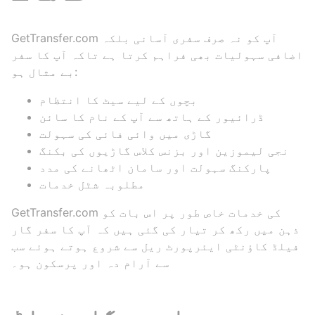
GetTransfer.com آپ کو نہ صرف سفری آسانی بلکہ
اضافی سہولیات بھی فراہم کرتا ہے تاکہ آپ کا سفر
بے مثال ہو:
بچوں کے لیے سیٹ کا انتظام
ڈرائیور کے ہاتھ سے آپ کے نام کا سائن
گاڑی میں وائی فائی کی سہولت
نجی لیموزین اور بزنس کلاس گاڑیوں کی بکنگ
پارکنگ سہولت اور سامان اٹھانے کی مدد
مطلوبہ شٹل خدمات
GetTransfer.com کی خدمات خاص طور پر اس بات کو
ذہن میں رکھ کر تیار کی گئی ہیں کہ آپ کا سفر گار
فیلڈ کاؤنٹی ایئرپورٹ ریل سے شروع ہوتے ہوئے سب
سے آرام دہ اور پرسکون ہو۔