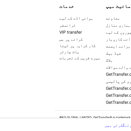
سائیٹ میپ
خدمات
معاونت
ہوائی اڈے کے لیے
ہماری منازل
ٹرانسفر
وروں کے لیے
VIP transfer
ائے کاروبار
کرائے پر بس
کار کرایہ پر لینا
برائے ایجنٹ
یاٹ چارٹر
فیڈ بیک
میرے قریب کے تجربات
بلاگ
 والے سوالات
ی کی پالیسی
GetTransfer.
GetTransfer.
©KG GLOBAL LIMITED. GetTransfer® is trademark
All rights reserved.
تے/کرتی ہیں