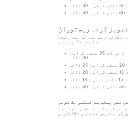
جویز کردہ ریستوران
تلاش کر رہے ہیں تو یہاں کچھ
مشہور جگہیں ہیں:
پنسلوانیا اسٹریٹ ریستوران - 40 کلومیٹر، ای ٹی اے: 35 منٹ، کرایہ:
30 ڈالر
مقامات تک پہنچنے کا GetTransfer.com کے