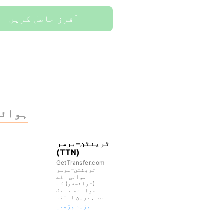
آفرز حاصل کریں
ہوائی
ٹرینٹن–مرسر
(TTN)
GetTransfer.com
ٹرینٹن–مرسر
ہوائی اڈے
(ٹرانسفر) کے
حوالے سے ایک
بہترین انتخا...
مزید پڑھیں