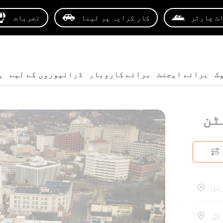
ٹ چارٹر
کار کرایہ پر لینا
تجربات
ک
برائے ایجنٹ
برائے کاروبار
ڈرائیوروں کے لیے
ہ
ٹن
ٹل