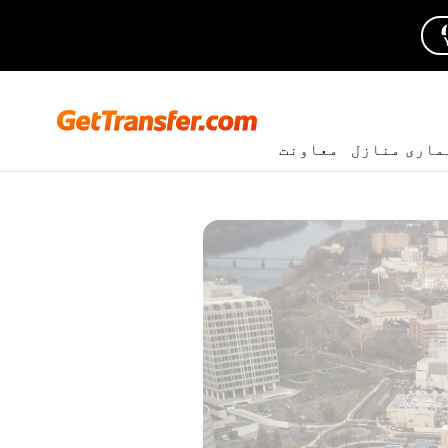
ماری منازل
معاونت