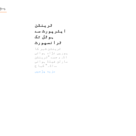
ہو
ٹرینٹن
ایئرپورٹ سے
ہوٹل تک
ٹرانسپورٹ
ٹرینٹن شہر کا
یورپی نژاد ہوائی
اڈہ، جسے "ٹرینٹن
مارلن فیلڈ ہوائی
اڈہ" کہا ج...
مزید پڑھیں