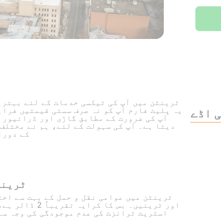
یہ پلیٹ فارم آپ کو نہ صرف سستی قیمتیں فراہ
 اڈے
آپ کی ضرورت کے مطابق گاڑی اور ڈرائیور 
دیتا ہے۔ آپ کی سہولت کے لئے، ہم نے مختلف 
کے دورا
ٹرینٹ
ٹرینٹن میں عوامی نقل و حمل کے بہت سے اخ
اور ٹرینیں۔ بس کا
اسٹریٹ ٹرانزٹ کی عدم موجودگی کی وجہ سے