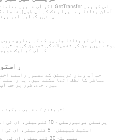
اگر آپ قریبی مقامات کا دورہ 
آسان بناتا ہے۔ یہاں تک کہ آپ طویل فاصلے ک
پانی، کرایہ اور بہتر
ہم آپ کو بتانا چاہیں گے کہ ہماری سروس
ہوتے ہیں، جن کی تفصیلات کی تصدیق کی جاتی ہے
کہ آپ کو ایک خوبص
راستوں
جب آپ وہاں ٹرینٹن کے مشہور راستے اخت
مناظر کا لطف اٹھا سکتے ہیں۔ یہ راستے آ
ہیں، خاص طور پر جب آپ
ٹرینٹن کے قریب دیکھنے کے لئے کئی دلچسپ مقامات ہیں:
پرنسٹن یونیورسٹی - 10 کلومیٹر، ای ٹی اے: 15 منٹ، کرایہ: 20 ڈالر
اسٹیٹ کیپیٹل - 5 کلومیٹر، ای ٹی اے: 10 منٹ، کرایہ: 15 ڈالر
بنسویک- 30 کلومیٹر، ای ٹی اے: 25 منٹ، کرایہ: 30 ڈالر