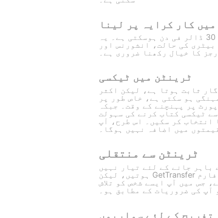
میں کار کرایہ پر لینا
اگر آپ کار کرایہ پر لیتے ہیں تو اس کی قیمت 30 ڈالر فی دن ہوسکتی ہے۔ یہ
 بیٹری کی حالت، انشورنس اور
جز کا خیال رکھنا ضروری ہے۔
ٹرینٹن میں ٹیکسی
ار ثابت ہوتا ہے، لیکن اکثر
ہنگی ہو سکتی ہے، خاص طور پر
ر پہنچنے کے وقت۔ جبکہ GetTransfer.com استعمال کرنا آپ کو ان
سے ٹیکسی کتاب کرنے کی سہولت
 انتخاب کر سکیں۔ اس طرح، آپ
قیمتوں میں اضافہ نہیں ہوگا۔
ٹرینٹن سے منتقلی
 باہر جانے کے لئے تیار نہیں
ہوتیں، لیکن GetTransfer کے ساتھ یہ کوئی مسئلہ نہیں۔ یہ پلیٹ فارم
 جس میں آپ ایسے شخص کو تلاش
 آپ کی ضروریات کے مطابق ہو۔
 تفریح کے لئے سواریوں