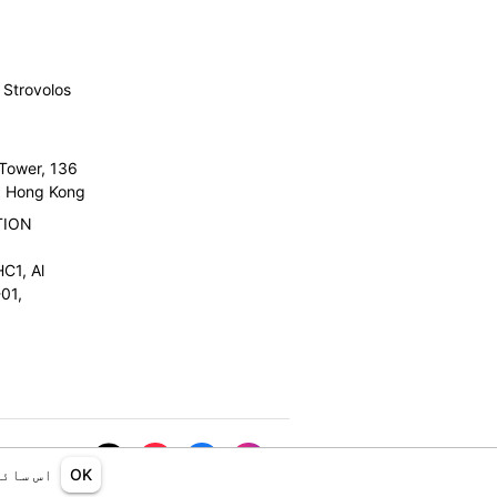
Strovolos
 Tower, 136
l, Hong Kong
TION
C1, Al
01,
OK
اس سائی