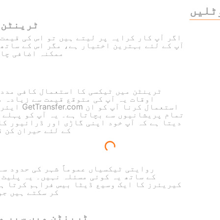
ٹلیں
ٹرینٹن 
آپ کے لئے بہترین اختیار ہے، مگر اس کے ساتھ
ممکنہ اضافی چار
ٹرینٹن میں ٹیکسی کا استعمال کافی مددگ
اوقات یہ آپ کی متوقع قیمت سے زیادہ م
ایئرپورٹ پ
تمام پریشانیوں سے بچاتا ہے۔ یہ آپ کو پہلے 
دیتا ہے کہ آپ خود اپنی گاڑی اور ڈرائیور کا
کے لئے حیران کن 
روایتی ٹیکسیاں عموماً شہر کی حدود سے
کیریئرز کا ایک وسیع ڈیٹا بیس فراہم کرتا ہے،
کر سکتے ہیں جو
ٹرینٹن میں سیر و