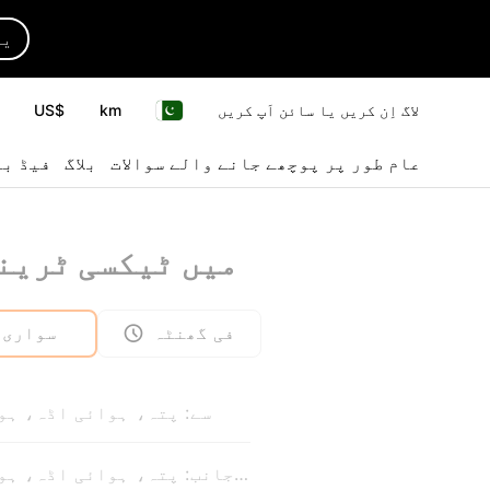
یا
لاگ اِن کریں یا سائن اَپ کریں
km
US$
عام طور پر پوچھے جانے والے سوالات
بلاگ
فیڈ بی
میں ٹیکسی ٹرین
فی گھنٹہ
سواری
سے: پتہ، ہوائی اڈہ، ہو
کی جانب: پتہ، ہوائی اڈہ، ہوٹل