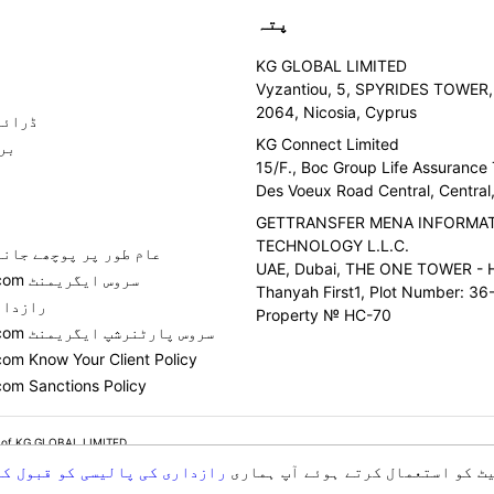
پتہ
KG GLOBAL LIMITED
Vyzantiou, 5, SPYRIDES TOWER, 
2064, Nicosia, Cyprus
ڈرائی
KG Connect Limited
بر
15/F., Boc Group Life Assurance
Des Voeux Road Central, Centra
GETTRANSFER MENA INFORMA
TECHNOLOGY L.L.C.
عام طور پر پوچھے جانے
UAE, Dubai, THE ONE TOWER - H
GetTransfer.com سروس ایگریمنٹ
Thanyah First1, Plot Number: 36-
رازدار
Property № HC-70
GetTransfer.com سروس پارٹنرشپ ایگریمنٹ
com Know Your Client Policy
com Sanctions Policy
 of KG GLOBAL LIMITED.
ٹ کو استعمال کرتے ہوئے آپ ہماری
رازداری کی پالیسی کو قبول کر