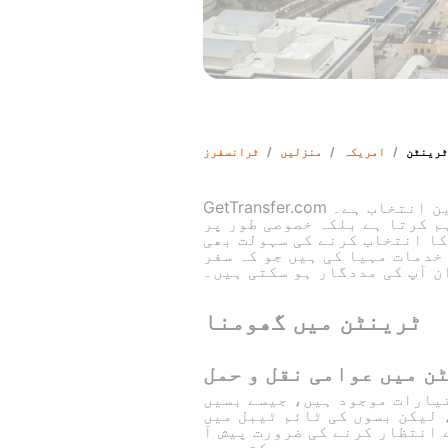
ٹرینٹن
/
امریکہ
/
منزلیں
/
ٹرانسفرز
GetTransfer.com ٹرینٹن میں آپ کی ٹیکسی خدمات کے لئے بہترین انتخاب ہے۔
م کرتا ہے بلکہ خصوصی طور پر
کا انتخاب کرنے کی سہولت بھی
خدمات مہیا کی ہیں جو کہ سفر
ن آپ کی مددگار ہو سکتی ہیں۔
ٹرینٹن میں گھومنا
ن میں عوامی نقل و حمل
تیارات موجود ہیں، جیسے بسیں
 کرایہ تقریباً 2 ڈالر ہے، لیکن بسوں کی ٹائم ٹیبل میں
 انتظار کرنے کی ضرورت پیش آ
سکتی ہے۔