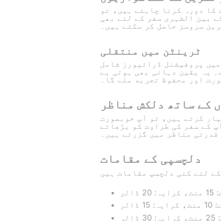
کرنا چاہتے ہیں، تو GetTransfer اس کو بھی
ے بین الشہری سفر کے لئے بھی
ین سروسز حاصل کر سکتے ہیں۔
ٹرینٹن میں منتقلی
 میں پروفیشنل ڈرائیورز شامل
۔ یہ یقین دہانی بھی ہوتی ہے
ورت اور محفوظ تجربه ملے گا۔
 کے ساتھ دلکش مناظر
یار کرتے ہیں، تو آپ خوبصورت
پ کے سفر کی طراوت کو بڑھاتے
 قدرتی مناظر میں گزرتے ہیں۔
دلچسپی کے مقامات