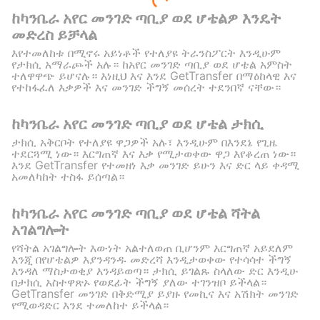
ከካንቤራ አየር መንገድ ጣቢያ ወደ ሆቴልዎ እንዴት
መድረስ ይቻላል
እየተመለከቱ በሚኖሩ አይነቶች የተለያዩ ትራንስፖርት እንዲሁም
የታክሲ አማራጮች አሉ። ከአየር መንገድ ጣቢያ ወደ ሆቴል አምስት
ተለዋዋጭ ይሆናሉ። እነዚህ እና እንደ GetTransfer በማዕከላዊ እና
የተከፋፈለ እቃዎች እና መንገድ ችግኝ መሰረት ተደንበኛ ናቸው።
ከካንቤራ አየር መንገድ ጣቢያ ወደ ሆቴል ታክሲ
ታክሲ አቅርቦት የተለያዩ ዋጋዎች አሉ፣ እንዲሁም በእንደኔ የጊዜ
ተደርጓሚ ነው። እርግጠኛ እና እቃ የሚታወቀው ዋጋ እየቆረጠ ነው።
እንደ GetTransfer የተመዘነ እቃ መንገድ ይሁን እና ድር ላይ ቀዳሚ
አመለካከት ተስፋ ይሰጣል።
ከካንቤራ አየር መንገድ ጣቢያ ወደ ሆቴል ሻትል
አገልግሎት
የሻትል አገልግሎት እውነት አልተለወጠ ቢሆንም እርግጠኛ አይደለም
እንጂ በየሆቴልዎ እያንዳንዱ መድረሻ እንዲታወቀው የተሳሳተ ችግኝ
እንዳለ ማስታወቂያ እንዳይወጣ። ታክሲ ይገልጹ ስላለው ድር እንዲሁ
በታክሲ አስተዋጽኦ የወደፊት ችግኝ ያለው ተገንዝቦ ይችላል።
GetTransfer መንገድ በቅድሚያ ይያዙ የመኪና እና አሽክት መንገድ
የሚወዳድር እንደ ተመለከተ ይችላል።