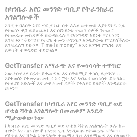
ከካንቤራ አየር መንገድ ጣቢያ የትራንስፈር
አገልግሎቶች
እንዲሁ ባለበት አየር ጣቢያ ከቶ ቦታ ለሌላ ወጥመድ እያንዳንዱ ጊዜ
የተወሰነ ዋጋ ይቆጠራል፣ እና በየአይነቱ ተመን ሰዎች በተመኖ
የተመረጡ መኪናዎች ይወዳድራሉ። የእንግዲኛ አይነት ሚኒ ነገር
እንዲሁም ቅድሚያ የተያዘ ተመን ተገንዝቦ እንዲያውቁ የሚያስችለው
እንዲፈለግ ይሁን። “Time is money” እንደ እንግዳ የሚገፋ እና
እውነት ተወዳድሮ ተደርጓል።
GetTransfer አማራጭ እና የመነሳሳት ተሞክሮ
አውቶቡላሪያ በፊት ይቀመጣሉ እና በቅድሚያ ታክሲ ይታገናሉ።
እየተወሰነ የተመረጠ መኪና እና ጀት እና አብራሪ መነሳሳት ይሰጣል።
የተለያዩ እድሎች እና ታዋቂ መኪናዎች የተለያዩ ይዘቶች እንዲደርሱ
ይሁን።
GetTransfer ከካንቤራ አየር መንገድ ጣቢያ ወደ
ሆቴል ሻትል አገልግሎት በመጠቀም እንዴት
ሚታወቀው ነው
ከካንቤራ አየር መንገድ ጣቢያ ወደ ሆቴል ሻትል አገልግሎት ሁሉ ከፍ
ብቃት እና ብዙ ሰዎች በአንድ ጊዜ እንዲወጡ የተመረጡ ናቸው።
የሽታል እና ሻትል አገልግሎት ተጨማሪ ጊዜ እንደሚወጣ እና ባለመሆኑ