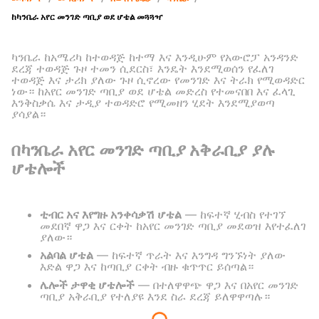
ከካንቤራ አየር መንገድ ጣቢያ ወደ ሆቴል መጓጓዣ
ካንቤራ ከአሜሪካ ከተወዳጅ ከተማ እና እንዲሁም የአውሮፓ አንዳንድ
ደረጃ ተወዳጅ ጉዞ ተመን ሲደርስ፣ እንዴት እንደሚወሰን የፈለገ
ተወዳጅ እና ታሪክ ያለው ጉዞ ሲኖረው የመንገድ እና ትራክ የሚወዳድር
ነው። ከአየር መንገድ ጣቢያ ወደ ሆቴል መድረስ የተመናበበ እና ፈላጊ
እንቅስቃሴ እና ታዲያ ተወዳድሮ የሚመዘን ሂደት እንደሚያወጣ
ያሳያል።
በካንቤራ አየር መንገድ ጣቢያ አቅራቢያ ያሉ
ሆቴሎች
ቲብር አና እየግዙ አንቀሳቃሽ ሆቴል
— ከፍተኛ ሂብስ የተገኘ
መደበኛ ዋጋ እና ርቀት ከአየር መንገድ ጣቢያ መደወዝ እየተፈለገ
ያለው።
አልባል ሆቴል
— ከፍተኛ ጥራት እና እንግዳ ግንኙነት ያለው
እድል ዋጋ እና ከጣቢያ ርቀት ብዙ ቁጥጥር ይሰጣል።
ሌሎች ታዋቂ ሆቴሎች
— በተለዋዋጭ ዋጋ እና በአየር መንገድ
ጣቢያ አቅራቢያ የተለያዩ እንደ ስራ ደረጃ ይለዋዋጣሉ።