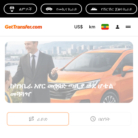
ልምዶች
የመኪና ኪራይ
የሽርሽር ጀልባ ኪራይ
US$
km
ከካንቤራ አየር መንገድ ጣቢያ ወደ ሆቴል
መጓጓዣ
ራይድ
በሰዓት