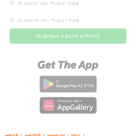
ከ፡ አድራሻ፣ አየር ማረፊያ፣ ሆቴል
ለ፡ አድራሻ፣ አየር ማረፊያ፣ ሆቴል
የአገልግሎት አቅርቦት ለማግኘት
መጓጓዎች
/
መዳረሻዎች
/
አውስትራልያ
/
ካንቤራ
/