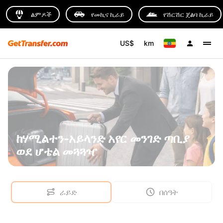
ልምዶች
የመኪና ኪራይ
የሽርሽር ጀልባ ኪራይ
US$
km
ከሃሚልተን-አይላንድ አየር መንገድ ጣቢያ
ወደ ሆቴል መጓጓዣ
ራይድ
በሰዓት