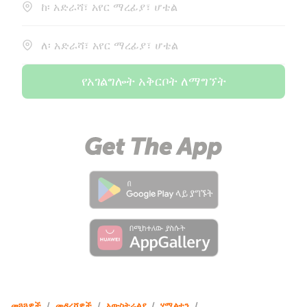
ከ፡ አድራሻ፣ አየር ማረፊያ፣ ሆቴል
ለ፡ አድራሻ፣ አየር ማረፊያ፣ ሆቴል
የአገልግሎት አቅርቦት ለማግኘት
መጓጓዎች
/
መዳረሻዎች
/
አውስትራልያ
/
ሃሚልተን
/