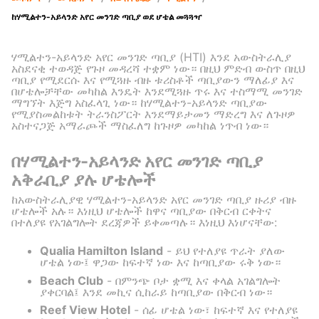
ከሃሚልተን-አይላንድ አየር መንገድ ጣቢያ ወደ ሆቴል መጓጓዣ
ሃሚልተን-አይላንድ አየር መንገድ ጣቢያ (HTI) እንደ አውስትራሊያ
አስደናቂ ተወዳጅ የጉዞ መዳረሻ ተቋም ነው። በዚህ ምድብ ውስጥ በዚህ
ጣቢያ የሚደርሱ እና የሚጓዙ ብዙ ቱሪስቶች ጣቢያውን ማለፊያ እና
በሆቴሎቻቸው መካከል እንዴት እንደሚጓዙ ጥሩ እና ተስማሚ መንገድ
ማግኘት እጅግ አስፈላጊ ነው። ከሃሚልተን-አይላንድ ጣቢያው
የሚያስመልከቱት ትራንስፖርት እንደማይታመን ማድረግ እና ለጉዞዎ
አስተናጋጅ አማራጮች ማስፈለግ ከጉዞዎ መካከል ነጥብ ነው።
በሃሚልተን-አይላንድ አየር መንገድ ጣቢያ
አቅራቢያ ያሉ ሆቴሎች
ከአውስትራሊያዊ ሃሚልተን-አይላንድ አየር መንገድ ጣቢያ ዙሪያ ብዙ
ሆቴሎች አሉ። እነዚህ ሆቴሎች ከዋና ጣቢያው በቅርብ ርቀትና
በተለያዩ የአገልግሎት ደረጃዎች ይቀመጣሉ። እነዚህ እነሆናቸው:
Qualia Hamilton Island
- ይህ የተለያዩ ጥራት ያለው
ሆቴል ነው፤ ዋጋው ከፍተኛ ነው እና ከጣቢያው ሩቅ ነው።
Beach Club
- በምንጭ ቦታ ቋሚ እና ቀላል አገልግሎት
ያቀርባል፤ እንደ መኪና ሲከራይ ከጣቢያው በቅርብ ነው።
Reef View Hotel
- ሰፊ ሆቴል ነው፣ ከፍተኛ እና የተለያዩ