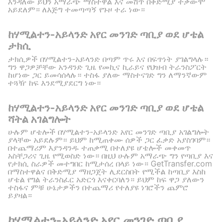
እንዳለው ይህን አማራጭ ማስተዋል እና መሸጥ በቅድሚያ ተቃውሞ
አይደለም። ለእጅግ ተመጣጣኝ የጉዞ ተራ ነው።
ከሃሚልተን-አይላንድ አየር መንገድ ጣቢያ ወደ ሆቴል
ታክሲ
ታክሲዎች በሃሚልተን-አይላንድ በጣም ጥሩ እና በፍጥነት ያገልግላሉ።
ግን ዋጋዎቻቸው አንዳንድ ጊዜ የመኪና ኪራይና የህዝብ ትራንስፖርት
ከሆነው ጋር ይመሳሰላሉ። ተስፋ ያለው ማስተናገድ ግን ለማንኛውም
ተጓዥ ከፍ እንደሚያደርግ ነው።
ከሃሚልተን-አይላንድ አየር መንገድ ጣቢያ ወደ ሆቴል
ሻትል አገልግሎት
ሁሉም ሆቴሎች በሃሚልተን-አይላንድ አየር መንገድ ጣቢያ አገልግሎት
ያላቸው አይደሉም። ይህም ከሚጠቀሙ ሰዎች ጋር ፈቃድ አያስገባም።
በተጨማሪም እያንዳንዱ ተጠቃሚ በተለያዩ ሆቴሎች መቀመጥ
አስቸጋሪና ጊዜ የሚወስድ ነው። በዚህ ሁሉም አማራጭ ግን የጣቢያ እና
የታክሲ ስራዎች መተግበር ከሚታሰረ በላይ ነው። GetTransfer.com
በማስተዋልና በቅድሚያ ማዘጋጀት ሊደርስበት የሚችል ከጣቢያ እስከ
ሆቴል የግል ትራንስፈር አድርጎ እናቀርባለን። ይህም ከፍ ዋጋ ያለውን
ተስፋና ምቹ ሁኔታዎችን በተጨማሪ የተለያዩ ነገሮችን ጨምሮ
ይያዛል።
ከሃሚልተን-አይላንድ አየር መንገድ ጣቢያ