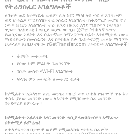
የትራንስፈር አገልግሎቶች
ለጉዞዎ ወደ ከተማዪቱ ወይም ሌላ አየር ማዕከላዊ ጣቢያ እንዲሁም
ወደ ሆቴልዎ የሚያስገቡ ትራንስፈር አገልግሎት ከቅድሚያ መያዝ ጥሩ
ነው። በዚህን አገልግሎት ተራ አንድ በአንድ እንደሚከናወን ይሆናል፣
ዋጋው ከአስደናቂ ከጣቢያ መያዣው ጊዜ ጀምሮ ትክክለኛ ነውና
የመኪናው አይነት እና ሰራተኛው ከማረጋገጫ በፊት እንደሚታይ ነው።
ማደሪያውን በመስፈርት እና በትክክል ቦታ በአስተናጋጅ መልኩ ማግኘት
ይቻላል። እነዚህ ናቸው የGetTransfer.com የተወደዱ አገልግሎቶች:
ሕፃናት መቀመጫ
የሰው ስም ምልክት በመገናኘት
በቤት ውስጥ የWi-Fi አገልግሎት
ፍላጎትዎን መሠረት ለመቀየር ብቃት
ከሃሚልተን-አይላንድ አየር መንገድ ጣቢያ ወደ ሆቴል የጉዞዎች ጥሩ እና
ተስፋ ያለው መንገድ ነው። ለእናንተ የሚገባውን ስራ መንገድ
በቅድሚያ ይምረጡ።
ከሃሚልተን-አይላንድ አየር መንገድ ጣቢያ የመጓጓዣዎን አማራጭ
በቅድሚያ ይምረጡ!
ለተለያዩ የጉዞ ቦታዎች ወይም የሚመለከቱ የተስፋ ስራዎች