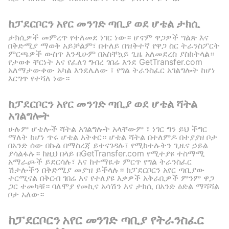
ከፓደርቦርን አየር መንገድ ጣቢያ ወደ ሆቴል ታክሲ
ታክሲዎች መምረጥ የተለመደ ነገር ነው። ሆኖም ዋጋዎች ግልጽ እና
በቅድሚያ ማወቅ አይቻልም፣ በተለይ በዝቅተኛ የዋጋ ስር ትራንስፖርት
ምርጫዎች ውስጥ እንዲሁም በአስቸኳይ ጊዜ አለመደረስ ያስከትላል።
የታወቀ ቸርነት እና የፈለገ ግብረ ገበሬ እንደ GetTransfer.com
አለማታውቀው አካል እንደሌለው ፣ የግል ትራንስፈር አገልግሎት ከሆነ
እርግጥ የተሻለ ነው።
ከፓደርቦርን አየር መንገድ ጣቢያ ወደ ሆቴል ሻትል
አገልግሎት
ሁሉም ሆቴሎች ሻትል አገልግሎት አላቸውም ፣ ነገር ግን ይህ ችግር
ማለት ከሆነ ጥሩ ሆቴል አትቀር። ሆቴል ሻትል በተለምዶ በተያያዘ ቦታ
በአንድ ሰው በኩል በማስረጃ ይተናገዳሉ፣ የሚከተሉትን ጊዜና ኃይል
ያሳልፋሉ። ከዚህ በላይ በGetTransfer.com የሚተያዩ ተስማሚ
አማራጮች ይደርሳሉ፣ እና ከተማዪቱ ምርጥ የግል ትራንስፈር
ሽታሎችን በቅድሚያ መያዝ ይችላሉ። ከፓደርቦርን አየር ጣቢያው
ተርሚናል በቅርብ ገበሬ እና የተለያዩ እቃዎች አቅራቢዎች ምንም ዋጋ
ጋር ተመካቹ። ባለሞያ የመኪና አሳሽን እና ታክሲ በአንድ ዕድል ማሻሻል
ቦታ አለው።
ከፓደርቦርን አየር መንገድ ጣቢያ የትራንስፈር