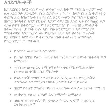
አገልግሎቶች
ከፓደርቦርን አየር ጣቢያ ወደ ሆቴል፣ ወደ ከተማ ማዕከል ወይም ወደ
ሌላ አየር ቦታ እንዲሄዱ ያስፈልጋቸው ተጓዦች ከላይ በከፊል ተያዙትን
ትራንስፈር አገልግሎት ከተስፋበለ እንደ መሆኑ ይሰማሉ። ህዝቡን
በእግር በተካፋይ እንጂ በህዝብ አጋም ሳይደርስ እንደ ጽኑ የቆጣጠር ዋጋ
ሳይለዋዋጥ በቅድሚያ መያዝ እንደሚቻል፣ የተመዘገበ አይነትዎች
በተመዘገቡት ህዝቦች ሁሉ እየተያዙ እንደሚያገኙ እና የሚለያዩ
ማስተዳደር እንደሚያሳየው ያሳያል። የእቃ እና ፍላጎት ጥቅሎች
ከፓደርቦርን አየር ጣቢያ ተርሚናል የጉዞ ቀላልነትን ለማሻሻል
የሚያደርጋቸው ናቸው።
የሕፃናት መቀመጫ አማራጭ
የተሻለ ስፔስ ያለው መኪና እና ማንኛውም ዐይነት ዝቅተኛ ዋጋ
አማራጭ
ገብስ መግለጫ እና የሚሰማዎትን ትርጓሜ የሚያበረክት
የተመዘገበ ተሽከርካሪ ምስሎች
የሰራተኞች ምዘና እና እንደ ተስማሚ መሆን የሚያስችል
ተንሽራሪ እና የሚያስተካክል ያለዎት ባለሞያ አሳሽ
በስም የተሰኘ ምልክት ይዞ በመድረሻው ላይ ለመገናኘት የሚረዳ
መሸጎጫ ያለው የሰላም እና የማሎት አማራጭ
በካቢን ውስጥ የWi-Fi አገልግሎት እና ሌሎች ተጨማሪ
እንቅስቃሴዎች