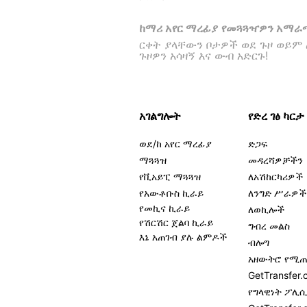
ከማሪ አየር ማረፊያ የመጓጓዣዎን አማ
ርቀት ያላቸውን ቦታዎች ወደ ጉዞ ወይም 
ጉዞዎን አሳዛኝ እና ውብ አድርጉ!
አገልግሎት
የድረ ገፅ ካርታ
ወደ/ከ አየር ማረፊያ
ድጋፍ
ማጓጓዝ
መዳረሻዎቻችን
የቪአይፒ ማጓጓዝ
ለአሽከርካሪዎች
የአውቶቡስ ኪራይ
ለንግድ ሥራዎች
የመኪና ኪራይ
ለወኪሎች
የሽርሽር ጀልባ ኪራይ
ግብረ መልስ
እኔ አጠገብ ያሉ ልምዶች
ብሎግ
አዘውትሮ የሚጠ
GetTransfe
የግላዊነት ፖሊ