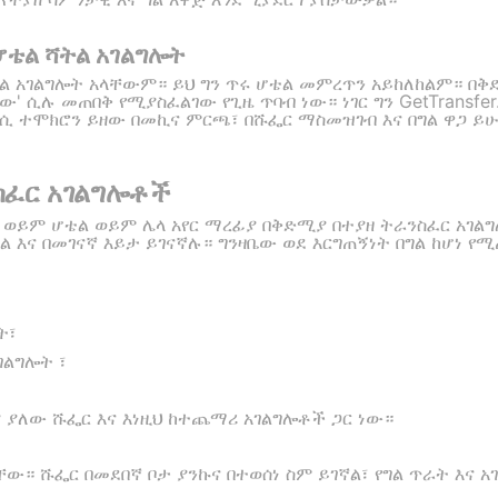
ሆቴል ሻትል አገልግሎት
ል አገልግሎት አላቸውም። ይህ ግን ጥሩ ሆቴል መምረጥን አይከለከልም። በቅ
' ሲሉ መጠበቅ የሚያስፈልገው የጊዜ ጥባብ ነው። ነገር ግን GetTransfer
ክሲ ተሞክሮን ይዘው በመኪና ምርጫ፣ በሹፌር ማስመዝገብ እና በግል ዋጋ 
ስፈር አገልግሎቶች
 ወይም ሆቴል ወይም ሌላ አየር ማረፊያ በቅድሚያ በተያዘ ትራንስፈር አገልግ
ል እና በመገናኛ እይታ ይገናኛሉ። ግንዛቤው ወደ እርግጠኝነት በግል ከሆነ
ት፣
ገልግሎት ፣
ያለው ሹፌር እና እነዚህ ከተጨማሪ አገልግሎቶች ጋር ነው።
ናቸው። ሹፌር በመደበኛ ቦታ ያንኩና በተወሰነ ስም ይገኛል፣ የግል ጥራት እና 