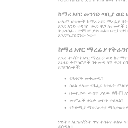
ከማሪ አየር መንገድ ጣቢያ ወደ 
ሁሉም ሆቴሎች ከማሪ አየር ማረፊያ ሻት
እንደ አንድ ተጓዥ 'ውድ ዋጋ ለተመካች ነው
ትራንስፈር ተሞክሮ ያቀርባል። በዚህ የታ
እንደሚያደርገው ነው።
ከማሪ አየር ማረፊያ የትራን
አንድ ተጓዥ ከአየር ማረፊያ ወደ ከተማዋ
እነዚህ ተሞክሮዎች በተመጣጣኝ ዋጋ፣ በግ
አገልግሎቶች:
የሕፃናት መቀመጫ፣
ስዕል ያለው የሹፌር ስንዴት ምልክ
በመኪናው ውስጥ ያለው Wi-Fi አ
መሥራች ሁኔታ ውስጥ ተደላል፣
የቅድሚያ ማሰናጠቂያ ማስታወቂያ 
ነፃነትና እርግጠኝነት ዋና ተስፋና ቁልፍ 
ይሰጣል።