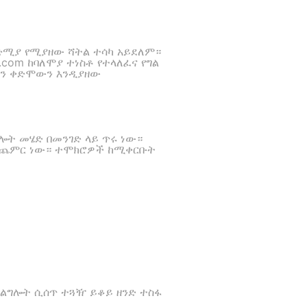
ድሚያ የሚያዘው ሻትል ተሳካ አይደለም።
.com ከባለሞያ ተነስቶ የተላለፈና የግል
ይሁን ቀድሞውን እንዲያዘው
ሎት መሄድ በመንገድ ላይ ጥሩ ነው።
 የሚጨምር ነው። ተሞክሮዎች ከሚቀርቡት
አገልግሎት ሲሰጥ ተጓዥ ይቆይ ዘንድ ተስፋ