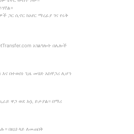
 ኪሎሜትር ውስጥ ነው።
ይገኛል።
ች ጋር ሲኖር ከአየር ማረፊያ ገና የሩቅ
Transfer.com አገልግሎት በሌሎች
 እና በተወሰነ ጊዜ መሄድ አስቸጋሪ ሊሆን
ኪራይ ዋጋ ወደ እሷ ይታያል። በማሪ
ላሉ። በዚህ ላይ ለመጠበቅ