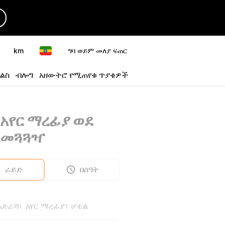
km
ግባ ወይም መለያ ፍጠር
ልስ
ብሎግ
አዘውትሮ የሚጠየቁ ጥያቄዎች
አየር ማረፊያ ወደ
 መጓጓዣ
ራይድ
በሰዓት
 አድራሻ፣ አየር ማረፊያ፣ ሆቴል