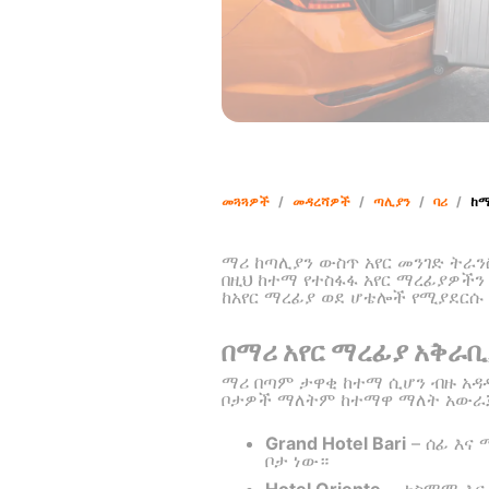
መጓጓዎች
/
መዳረሻዎች
/
ጣሊያን
/
ባሪ
/
ከማ
ማሪ ከጣሊያን ውስጥ አየር መንገድ ትራን
በዚህ ከተማ የተስፋፋ አየር ማረፊያዎችን
ከአየር ማረፊያ ወደ ሆቴሎች የሚያደርሱ
በማሪ አየር ማረፊያ አቅራ
ማሪ በጣም ታዋቂ ከተማ ሲሆን ብዙ አዳ
ቦታዎች ማለትም ከተማዋ ማለት አውራጃ 
Grand Hotel Bari
– ሰፊ እና
ቦታ ነው።