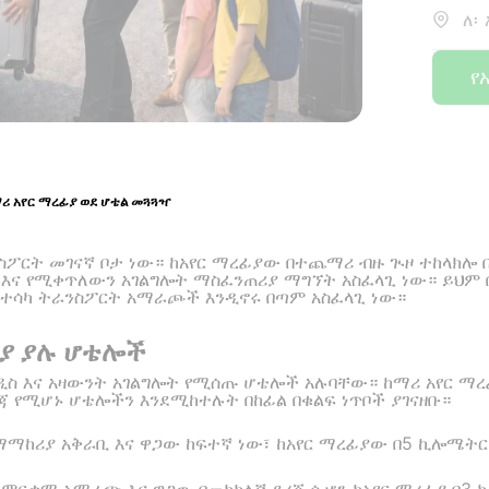
ለ፡
የ
ሪ አየር ማረፊያ ወደ ሆቴል መጓጓዣ
ስፖርት መገናኛ ቦታ ነው። ከአየር ማረፊያው በተጨማሪ ብዙ ጒዞ ተከላክሎ
 እና የሚቀጥለውን አገልግሎት ማስፈንጠሪያ ማግኘት አስፈላጊ ነው። ይህም 
 ተሳካ ትራንስፖርት አማራጮች እንዲኖሩ በጣም አስፈላጊ ነው።
ቢያ ያሉ ሆቴሎች
ዲስ እና አዛውንት አገልግሎት የሚሰጡ ሆቴሎች አሉባቸው። ከማሪ አየር ማረ
የሚሆኑ ሆቴሎችን እንደሚከተሉት በከፊል በቁልፍ ነጥቦች ያገናዘቡ።
 ማማከሪያ አቅራቢ እና ዋጋው ከፍተኛ ነው፣ ከአየር ማረፊያው በ5 ኪሎሜትር