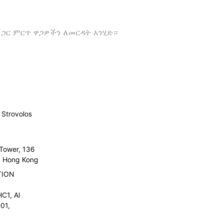
 ጋር ምርጥ ዋጋዎችን ለመርዳት እንሂድ።
Strovolos
 Tower, 136
l, Hong Kong
TION
C1, Al
01,