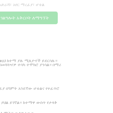
 አድራሻ፣ አየር ማረፊያ፣ ሆቴል
አገልግሎት አቅርቦት ለማግኘት
 በዚህ ከተማ ያሉ ሚሊዮኖች ይደርሳሉ።
በመጓጓዣዎ ተሳካ ተሞክሮ ያንሳል። በማሪ
ፊያ በግምት አንደኛው ሆቴልና የተፈጥሮ
 ያህል ይገኛል። ከተማዋ ውስጥ የታላቅ