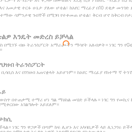
 ምርቃማ አማራጭ እና ዋጋው በመካከለኛ ደረጃ ሲሆን ከአየር ማረፊያ በ3
 እና አመታዊ ተርፉ ሁኔታ ያለው ሆቴል፣ ከአየር ማረፊያ በ10 ደቂቃ መንገድ 
ከተማው ሳምንታዊ ጉበኞች በሚገባ የተቀመጠ ሆቴል፣ ቅርብ ሆኖ ከቅርብ ቦታዎ
ቴልዎ እንዴት መድረስ ይቻላል
ስ በሚገኙ ብዙ ትራንስፖርት አማራጮችን ማሳየት አለብዎት። ነገር ግን የGet
።
 የህዝብ ትራንስፖርት
ሳቢስ እና በገንዘብ አጠናቋላት አይሆንም። ከአየር ማረፊያ የከተማ ኛ ትንሽ
ራይ
ጥ በተጠቃሚ ተማሪ ሆነ ግል ማዕከል መሄድ ይችላሉ። ነገር ግን የመኪና 
 የሚቀርበው አገልግሎት አይደለም።
 ታክሲ
ል። ነገር ግን ዋጋዎች በጣም ከፍ ሊሆኑ እና አካባቢዎች ላይ ሊነጋገሩ ይች
ሻለ የተያዘ ሳምንታዊ እና ግል አዋጅ እንደሚያደርግ ያስታውቃል።