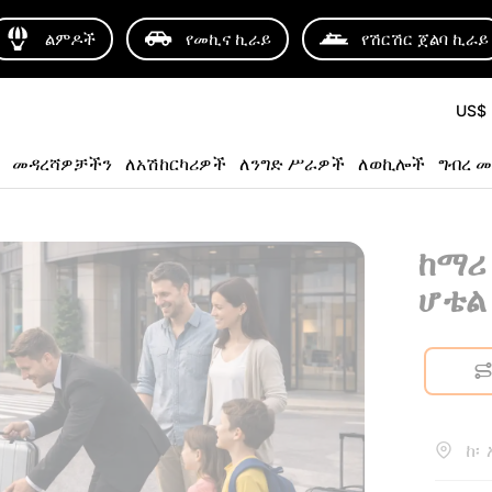
ልምዶች
የመኪና ኪራይ
የሽርሽር ጀልባ ኪራይ
US$
መዳረሻዎቻችን
ለአሽከርካሪዎች
ለንግድ ሥራዎች
ለወኪሎች
ግብረ መ
ከማሪ 
ሆቴል
ከ፡