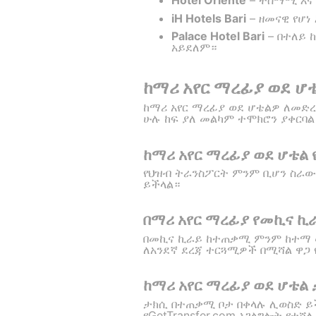
Hotel Oriente
– ተስማሚ እና
iH Hotels Bari
– ዘመናዊ የሆነ
Palace Hotel Bari
– በተለይ 
አይደለም።
ከማሪ አየር ማረፊያ ወደ ሆ
ከማሪ አየር ማረፊያ ወደ ሆቴልዎ ለመድረ
ሁሉ ከፍ ያለ መልካም ተሞክሮን ያቀርባል
ከማሪ አየር ማረፊያ ወደ ሆቴል
የህዝብ ትራንስፖርት ምንም ቢሆን ስራው ቢ
ይችላል።
በማሪ አየር ማረፊያ የመኪና ኪ
በመኪና ኪራይ ከተጠቃሚ ምንም ከተማ ውስ
ለአንደኛ ደረጃ ተርጓሚዎች በሚሻል ዋጋ
ከማሪ አየር ማረፊያ ወደ ሆቴል
ታክሲ በተጠቃሚ ቦታ በቀላሉ ሊወስድ ይችላ
የGetTransfer.com አገልግሎት የተ