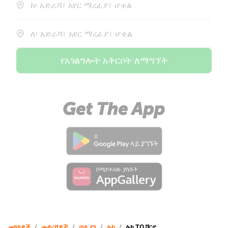
ከ፡ አድራሻ፣ አየር ማረፊያ፣ ሆቴል
ለ፡ አድራሻ፣ አየር ማረፊያ፣ ሆቴል
የአገልግሎት አቅርቦት ለማግኘት
መጓጓዎች
/
መዳረሻዎች
/
ጣሊያን
/
ሉካ
/
ሉካ TO ቮርኖ