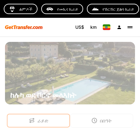
ልምዶች
የመኪና ኪራይ
የሽርሽር ጀልባ ኪራይ
US$
km
ከሉካ ወደ ቮርኖ መላእክት
ራይድ
በሰዓት