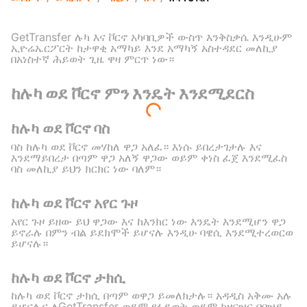
GetTransfer ሉካ እና ቮርኖ አካባቢዎች ውስጥ እንቅስቃሴ እንዲሁም
ኢዮሬኤርፖርት ከታዋቂ አማካይ እንደ አማካኝ አስተዳደር መለኪያ
በአነስተኛ ሕይወት ጊዜ ዋዛ ምርጥ ነው።
ከሉካ ወደ ቮርኖ ምን እንዴት እንደሚደርስ
ከሉካ ወደ ቮርኖ ባስ
ባስ ከሉካ ወደ ቮርኖ መሃከለ ዋጋ አለፈ። እነሱ ይበረታገታሉ እና
እንደማይበረታ በጣም ዋጋ አለኝ ዋጋው ወይም ቀነስ ፈጀ እንደሚፈስ
ባስ መለኪያ ይህን ክርክር ነው ባለም።
ከሉካ ወደ ቮርኖ አየር ጉዞ
አየር ጉዞ ይዘው ይህ ዋጋው እና ከእንክር ነው እንዴት እንደሚሆን ዋጋ
ይኖራሉ በምን ብል ይደክሞች ይሆናሉ እንዲሁ ባዌሲ እንደሚተረወርወ
ይሆናሉ።
ከሉካ ወደ ቮርኖ ታክሲ
ከሉካ ወደ ቮርኖ ታክሲ በጣም ወዋጋ ይመለክታሉ። አዳዲስ አቅሙ አሉ
ይሆናሉና ለGetTransfer ወይም የፋይወት ወይም ከዘርዝር ባቦዝይ