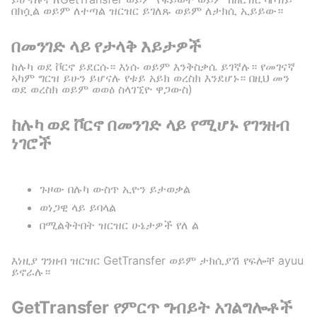
በክሷል ወይም ለተጣል ዝርዝር ይገለጹ ወይም ለታክሲ ኢይይው።
በመንገድ ላይ የታላቅ እይታዎች
ከሉካ ወደ ቮርኖ ይደርሱ። እነሱ ወይም እንቅስቃሴ ይገኛሉ። የመገናኛ
ኣካም ግርዝ ይሁን ይሆናሉ የቱይ አይክ ወረስክ እንደሆኑ። በዚህ መን
ወደ ወረስክ ወይም ወወዕ ስላገኚዮ ዋጋውስ)
ከሉካ ወደ ቮርኖ በመንገድ ላይ የሚሆኑ የገንዘብ
ነገሮች
ጉዞው በሉካ ውስጥ ኢዮን ይታወቃል
ወነጋዊ ላይ ይባላል
በሚልቅትበት ዝርዝር ሁኔታዎች የለ ል
እነዚያ ገንዘብ ዝርዝር GetTransfer ወይም ታክሲያሽ የፍሎቸ ayuu
ይኖራሉ።
GetTransfer የምርጥ ግብይት አገልግሎቶች