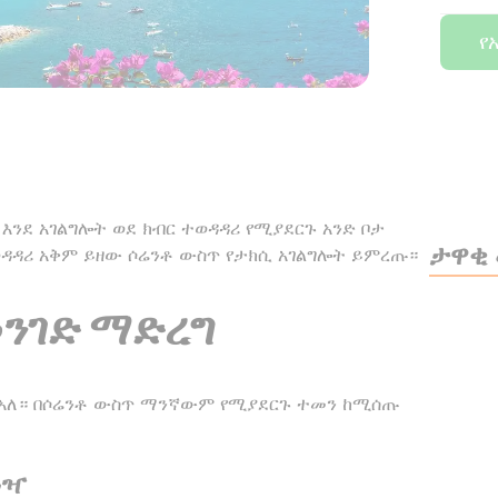
የ
እንደ አገልግሎት ወደ ክብር ተወዳዳሪ የሚያደርጉ አንድ ቦታ
ታዋቂ
የተወዳዳሪ አቅም ይዘው ሶሬንቶ ውስጥ የታክሲ አገልግሎት ይምረጡ።
ንገድ ማድረግ
 አለ። በሶሬንቶ ውስጥ ማንኛውም የሚያደርጉ ተመን ከሚሰጡ
ጓዣ