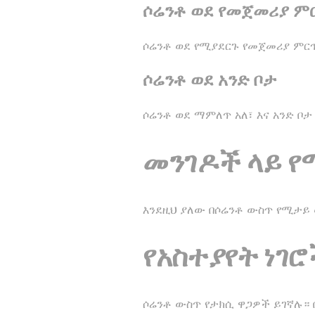
ሶሬንቶ ወደ የመጀመሪያ ም
ሶሬንቶ ወደ የሚያደርጉ የመጀመሪያ ምር
ሶሬንቶ ወደ አንድ ቦታ
ሶሬንቶ ወደ ማምለጥ አለ፣ እና አንድ ቦታ
መንገዶች ላይ 
እንደዚህ ያለው በሶሬንቶ ውስጥ የሚታይ 
የአስተያየት ነገሮ
ሶሬንቶ ውስጥ የታክሲ ዋጋዎች ይገኛሉ።