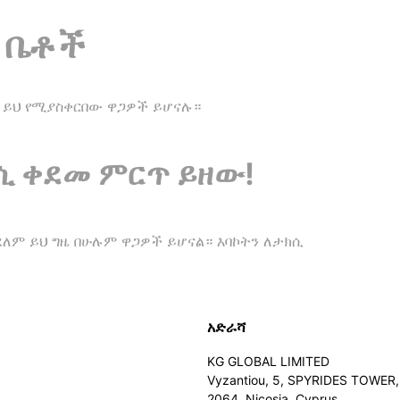
 ቤቶች
 ይህ የሚያስቀርበው ዋጋዎች ይሆናሉ።
ሲ ቀደመ ምርጥ ይዘው!
ለም ይህ ግዜ በሁሉም ዋጋዎች ይሆናል። እባኮትን ለታክሲ
አድራሻ
KG GLOBAL LIMITED
Vyzantiou, 5, SPYRIDES TOWER, 
2064, Nicosia, Cyprus