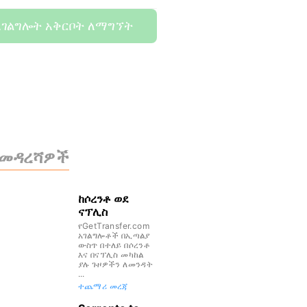
አገልግሎት አቅርቦት ለማግኘት
 መዳረሻዎች
ከሶረንቶ ወደ
ናፕሊስ
የGetTransfer.com
አገልግሎቶች በኢጣልያ
ውስጥ በተለይ በሶረንቶ
እና በናፕሊስ መካከል
ያሉ ጉዞዎችን ለመንዳት
...
ተጨማሪ መረጃ