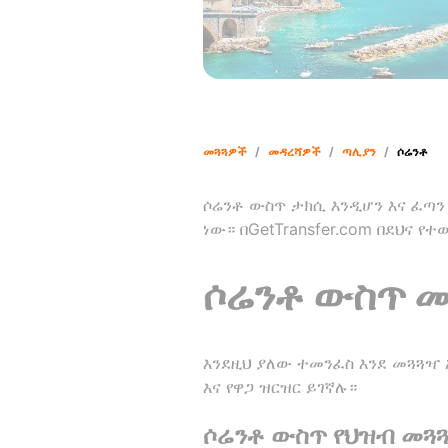
መጓጓዎች
/
መዳረሻዎች
/
ጣሊያን
/
ሶሬንቶ
ሶሬንቶ ውስጥ ታክሲ እንዲሆን እና ፈጣን 
ነው። በGetTransfer.com በደህና 
ሶሬንቶ ውስጥ መ
እንደዚህ ያለው ተመንፈስ እንደ መጓጓዣ
እና የዋጋ ዝርዝር ይገኛሉ።
ሶሬንቶ ውስጥ የህዝብ መጓ