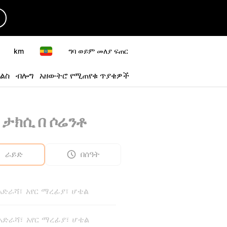
km
ግባ ወይም መለያ ፍጠር
ልስ
ብሎግ
አዘውትሮ የሚጠየቁ ጥያቄዎች
ታክሲ በ ሶሬንቶ
ራይድ
በሰዓት
 አድራሻ፣ አየር ማረፊያ፣ ሆቴል
 አድራሻ፣ አየር ማረፊያ፣ ሆቴል