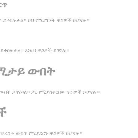
ርጥ
ጥ ይቀበሉታል። ይህ የሚያገኙት ዋጋዎች ይሆናሉ።
 ይቀበሉታል። እነዚህ ዋጋዎች ይገኛሉ።
የሚታይ ውበት
ውበት ይካሄዳል። ይህ የሚያስቀርበው ዋጋዎች ይሆናሉ።
ች
 በሶሬንቶ ውስጥ የሚያደርጉ ዋጋዎች ይሆናሉ።