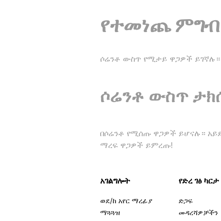
የተመነጨ ምግብ
ሶሬንቶ ውስጥ የሚታይ ዋጋዎች ይገኛሉ።
ሶሬንቶ ውስጥ ታክ
በሶሬንቶ የሚሰጡ ዋጋዎች ይሆናሉ። አይደ
ማረፍ ዋጋዎች ይምረጡ!
አገልግሎት
የድረ ገፅ ካርታ
ወደ/ከ አየር ማረፊያ
ድጋፍ
ማጓጓዝ
መዳረሻዎቻችን