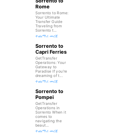
Sorrento to
Rome
Sorrento to Rome:
Your Ultimate
Transfer Guide
Traveling from
Sorrento t...
ተጨማሪ መረጃ
Sorrento to
Capri Ferries
GetTransfer
Operations: Your
Gateway to
Paradise If you’re
dreaming of t...
ተጨማሪ መረጃ
Sorrento to
Pompei
GetTransfer
Operations in
Sorrento When it
comes to
navigating the
beaut...
ተጨማሪ መረጃ