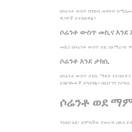
በሶሬንቶ ውስጥ የህዝብ መጓጓዣ ከሚሰጡ 
ዋጋዎች ይተከለዋል።
ሶሬንቶ ውስጥ መኪና እንደ 
መኪና በሶሬንቶ ውስጥ ነበር በአማራጭ ዋጋ
ሶሬንቶ እንደ ታክሲ
በሶሬንቶ ውስጥ ታክሲ ማለት የታሰቡትን ይ
አገልግሎቶች ይካሄዳል። በዚህ ግን የታክሲ
ሶሬንቶ ወደ ማ
ገንዘብ አለ፣ ድምጻችሁ ያውርዱ በሌላ ይ