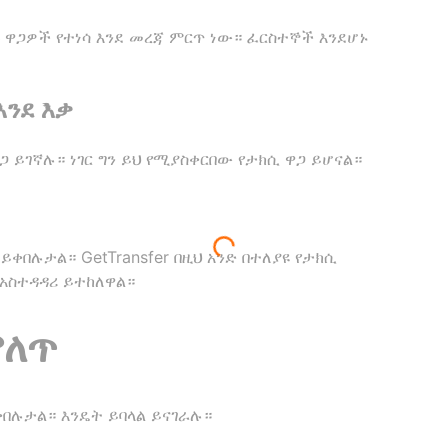
ዋጋዎች የተነሳ እንደ መረጃ ምርጥ ነው። ፈርስተኞች እንደሆኑ
እንደ እቃ
 ይገኛሉ። ነገር ግን ይህ የሚያስቀርበው የታክሲ ዋጋ ይሆናል።
ቀበሉታል። GetTransfer በዚህ አንድ በተለያዩ የታክሲ
 አስተዳዳሪ ይተከለዋል።
ምለጥ
ቀበሉታል። እንዴት ይባላል ይናገራሉ።