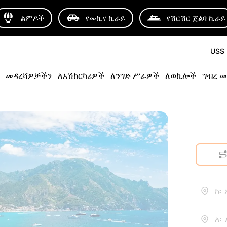
ልምዶች
የመኪና ኪራይ
የሽርሽር ጀልባ ኪራይ
US$
መዳረሻዎቻችን
ለአሽከርካሪዎች
ለንግድ ሥራዎች
ለወኪሎች
ግብረ መ
ከ፡
ለ፡