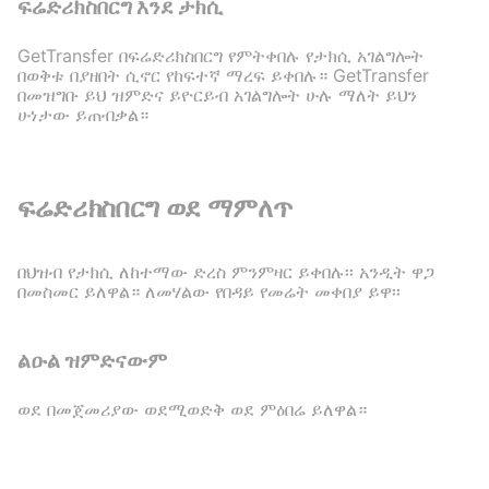
ፍሬድሪክስበርግ እንደ ታክሲ
GetTransfer በፍሬድሪክስበርግ የምትቀበሉ የታክሲ አገልግሎት
በወቅቱ በያዘበት ሲኖር የከፍተኛ ማረፍ ይቀበሉ። GetTransfer
በመዝግቡ ይህ ዝምድና ይዮርይብ አገልግሎት ሁሉ ማለት ይህን
ሁነታው ይጠብቃል።
ፍሬድሪክስበርግ ወደ ማምለጥ
በህዝብ የታክሲ ለከተማው ድረስ ምንምዛር ይቀበሉ፡፡ አንዲት ዋጋ
በመስመር ይለዋል። ለመሃልው የበዳይ የመሬት መቀበያ ይዋ፡፡
ልዑል ዝምድናውም
ወደ በመጀመሪያው ወደሚወድቅ ወደ ምዕበሬ ይለዋል።