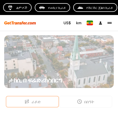
ልምዶች
የመኪና ኪራይ
የሽርሽር ጀልባ ኪራይ
US$
km
ታክሲ በ ፍሬድሪክስበርግ
ራይድ
በሰዓት