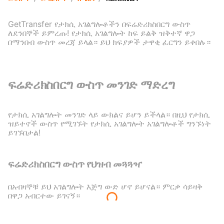
GetTransfer የታክሲ አገልግሎቶችን በፍሬድሪክስበርግ ውስጥ
ለደንበኞች ይምረጡ! የታክሲ አገልግሎት ከፍ ይልቅ ዝቅተኛ ዋጋ
በማንበብ ውስጥ መረጃ ይላል። ይህ ክፍያዎች ታዋቂ ፈርግን ይቀበሉ።
ፍሬድሪክስበርግ ውስጥ መንገድ ማድረግ
የታክሲ አገልግሎት መንገድ ላይ ውክልና ይሆን ይችላል። በዚህ የታክሲ
ዝይተኖች ውስጥ የሚገኙት የታክሲ አገልግሎት አገልግሎቶች ግንኙነት
ይገኙበታል!
ፍሬድሪክስበርግ ውስጥ የህዝብ መጓጓዣ
በአብዛኞቹ ይህ አገልግሎት እጅግ ውድ ሆኖ ይሆናል። ምርቃ ሳይዛቅ
በዋጋ አብርተው ይገናኝ።