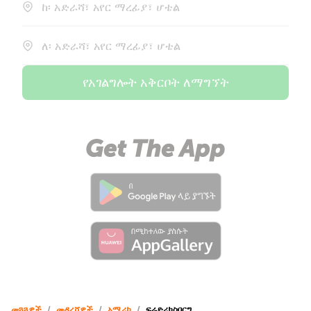
ከ፡ አድራሻ፣ አየር ማረፊያ፣ ሆቴል
ለ፡ አድራሻ፣ አየር ማረፊያ፣ ሆቴል
የአገልግሎት አቅርቦት ለማግኘት
መጓጓዎች
/
መዳረሻዎች
/
አሜሪካ
/
ፍሬድሪክስበርግ