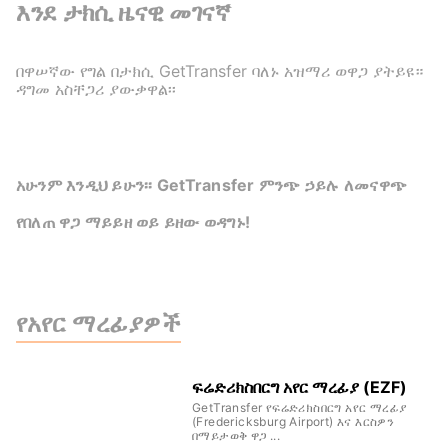
እንደ ታክሲ ዜናዊ መገናኛ
በዋሠኛው የግል በታክሲ GetTransfer ባለኑ አዝማሪ ወዋጋ ያትይዩ።
ዳግመ አስቸጋሪ ያውቃዋል፡፡
አሁንም እንዲህ ይሁን፡፡ GetTransfer ምንጭ ኃይሉ ለመናዋጭ
የበለጠ ዋጋ ማይይዘ ወይ ይዘው ወዳግኑ!
የአየር ማረፊያዎች
ፍሬድሪክስበርግ አየር ማረፊያ (EZF)
GetTransfer የፍሬድሪክስበርግ አየር ማረፊያ
(Fredericksburg Airport) እና እርስዎን
በማይታወቅ ዋጋ ...