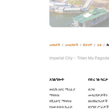
መጓጓዎች
/
መዳረሻዎች
/
ቪትናም
/
ሁዌ
/
I
Imperial City - Thien Mu Pagoda
አገልግሎት
የድረ ገፅ ካርታ
ወደ/ከ አየር ማረፊያ
ድጋፍ
ማጓጓዝ
መዳረሻዎቻችን
የቪአይፒ ማጓጓዝ
ለአሽከርካሪዎች
የአውቶቡስ ኪራይ
ለንግድ ሥራዎች