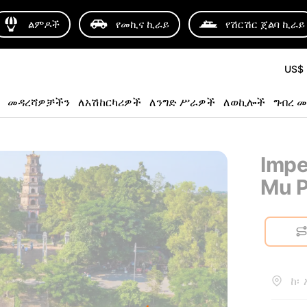
ልምዶች
የመኪና ኪራይ
የሽርሽር ጀልባ ኪራይ
US$
መዳረሻዎቻችን
ለአሽከርካሪዎች
ለንግድ ሥራዎች
ለወኪሎች
ግብረ መ
Impe
Mu 
ከ፡