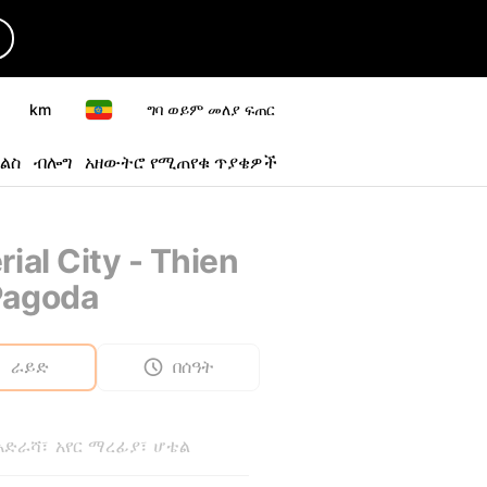
km
ግባ ወይም መለያ ፍጠር
ልስ
ብሎግ
አዘውትሮ የሚጠየቁ ጥያቄዎች
rial City - Thien
Pagoda
ራይድ
በሰዓት
 አድራሻ፣ አየር ማረፊያ፣ ሆቴል