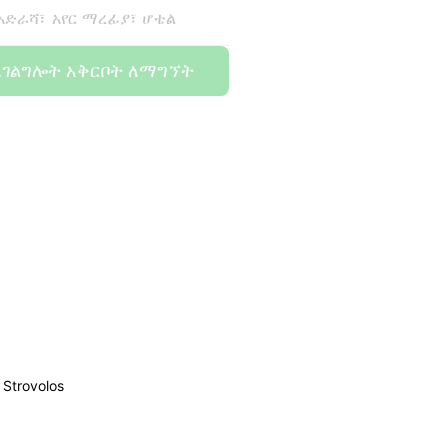
 አድራሻ፣ አየር ማረፊያ፣ ሆቴል
አገልግሎት አቅርቦት ለማግኘት
Strovolos